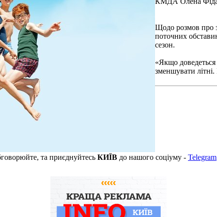
КМДА Олена Фіда
Щодо розмов про з
поточних обставин
сезон.
«Якщо доведеться 
зменшувати літні.
бговорюйте, та приєднуйтесь
КИЇВ
до нашого соціуму -
Telegram