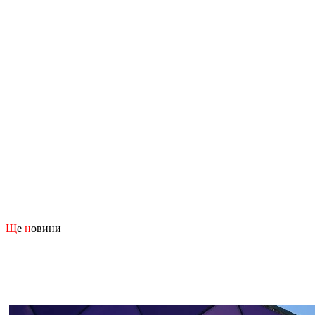
Щ
е
н
овини