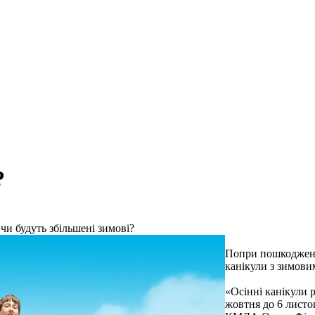
?
чи будуть збільшені зимові?
Попри пошкодження
канікули з зимовим
«Осінні канікули 
жовтня до 6 листо