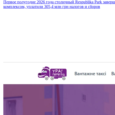
Первое полугодие 2026 года столичный Respublika Park завер
комплексом, уплатили 305,4 млн грн налогов и сборов