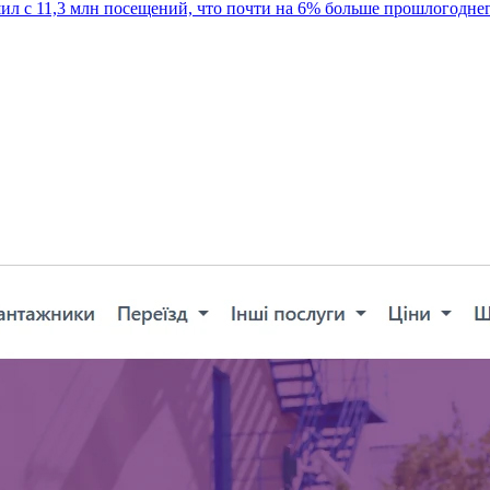
шил с 11,3 млн посещений, что почти на 6% больше прошлогодне