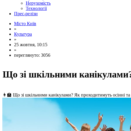
Нерухомість
Технології
Прес-релізи
Місто Київ
»
Культура
»
25 жовтня, 10:15
»
переглянуто: 3056
Що зі шкільними канікулами
👩‍🏫 Що зі шкільними канікулами? Як проходитимуть осінні та 