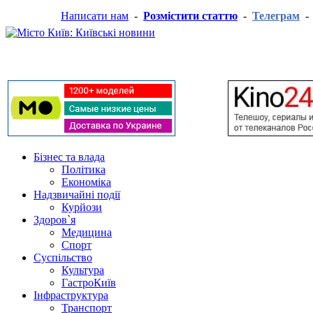
Написати нам
-
Розмістити статтю
-
Телеграм
Бізнес та влада
Політика
Економіка
Надзвичайні події
Курйози
Здоров`я
Медицина
Спорт
Суспільство
Культура
ГастроКиїв
Інфраструктура
Транспорт