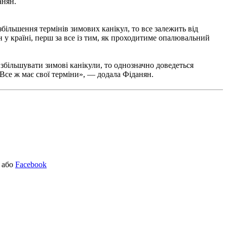
нян.
більшення термінів зимових канікул, то все залежить від
 у країні, перш за все із тим, як проходитиме опалювальний
збільшувати зимові канікули, то однозначно доведеться
 Все ж має свої терміни», — додала Фіданян.
або
Facebook