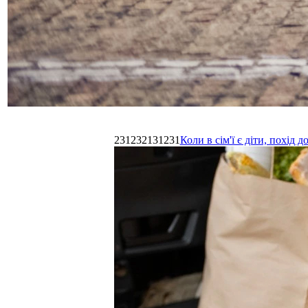
231232131231
Коли в сім'ї є діти, похі