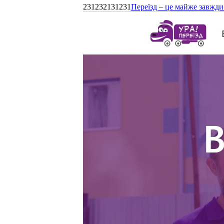
231232131231
Переїзд – це майже завжди 