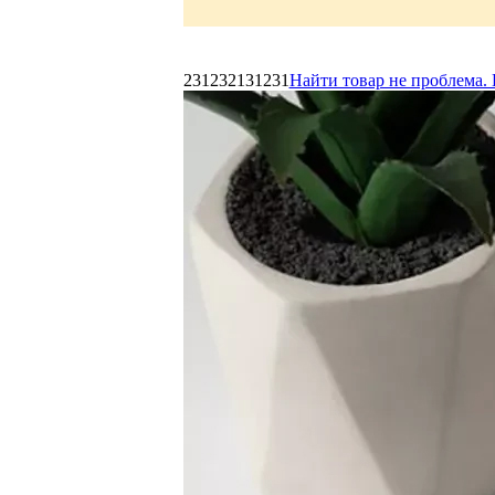
231232131231
Найти товар не проблема. 