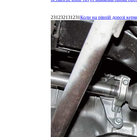
231232131231
Коли на рівній дорозі керм