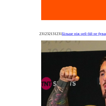
231232131231
Більше ніж цей бій не був