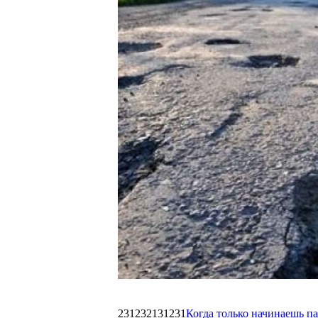
231232131231
Когда только начинаешь п