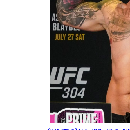
беззаперечний титул важковаговика прот