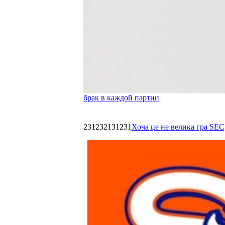
брак в каждой партии
231232131231
Хоча це не велика гра SEC,