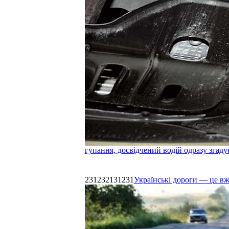
гупання, досвідчений водій одразу згаду
231232131231
Українські дороги — це в