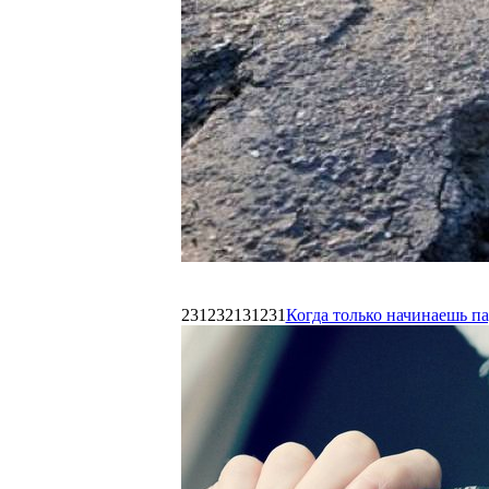
231232131231
Когда только начинаешь п