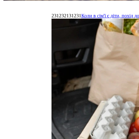
231232131231
Коли в сім'ї є діти, похі