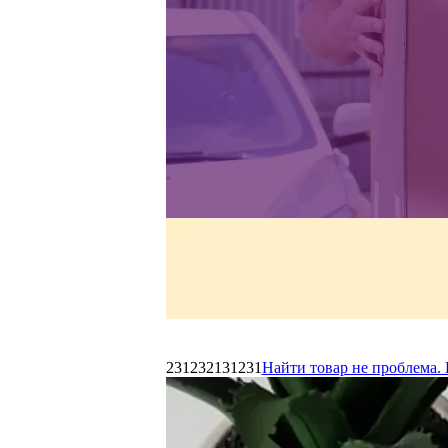
231232131231
Найти товар не проблема. 