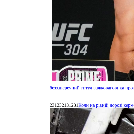
беззаперечний титул важковаговика прот
231232131231
Коли на рівній дорозі керм