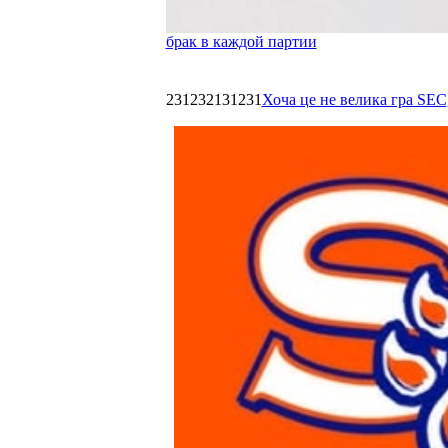
брак в каждой партии
231232131231
Хоча це не велика гра SEC,