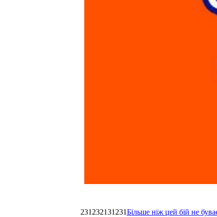
231232131231
Більше ніж цей бій не був