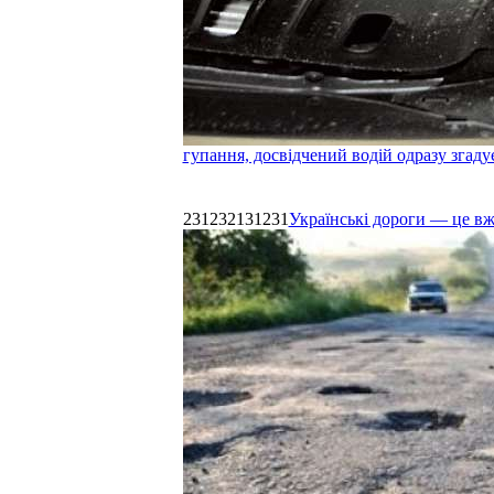
гупання, досвідчений водій одразу згаду
231232131231
Українські дороги — це в