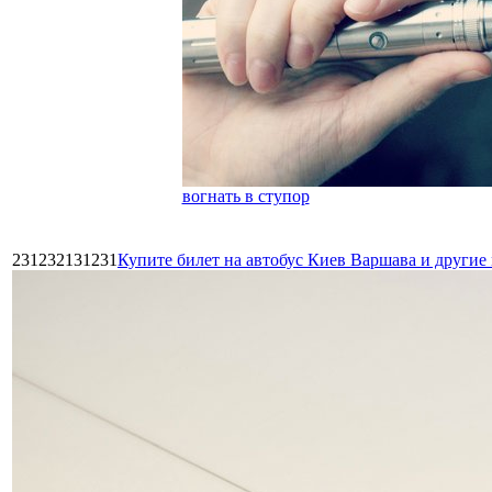
вогнать в ступор
231232131231
Купите билет на автобус Киев Варшава и други