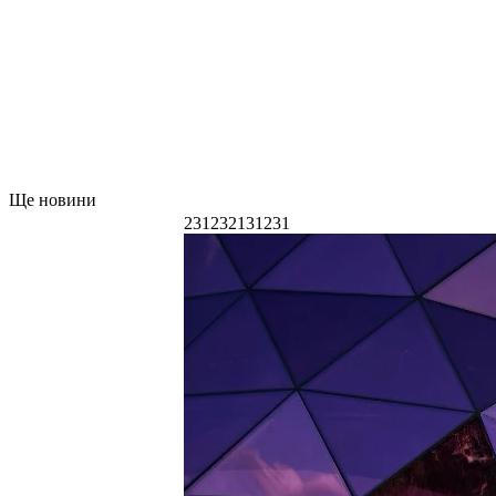
Ще новини
231232131231