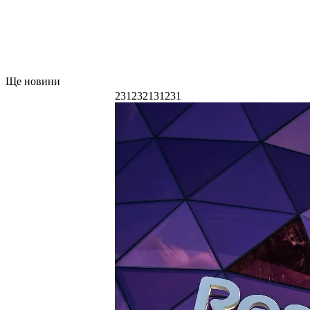
Ще новини
231232131231