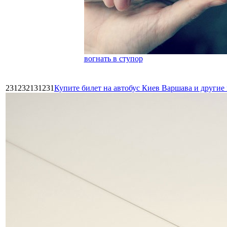
вогнать в ступор
231232131231
Купите билет на автобус Киев Варшава и други