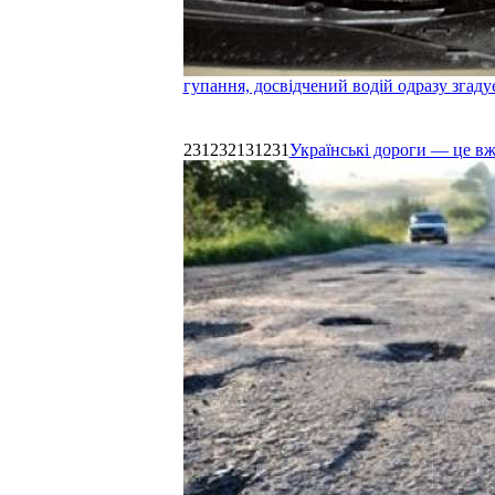
гупання, досвідчений водій одразу згаду
231232131231
Українські дороги — це в