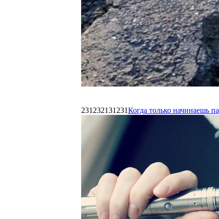
231232131231
Когда только начинаешь п