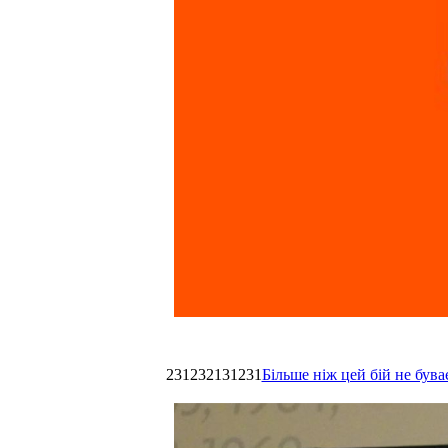
231232131231
Більше ніж цей бій не був