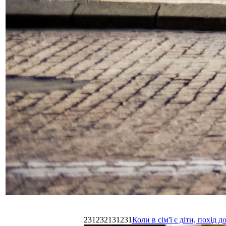
231232131231
Коли в сім'ї є діти, похі