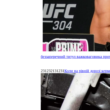
беззаперечний титул важковаговика прот
231232131231
Коли на рівній дорозі керм