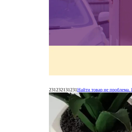
231232131231
Найти товар не проблема. 