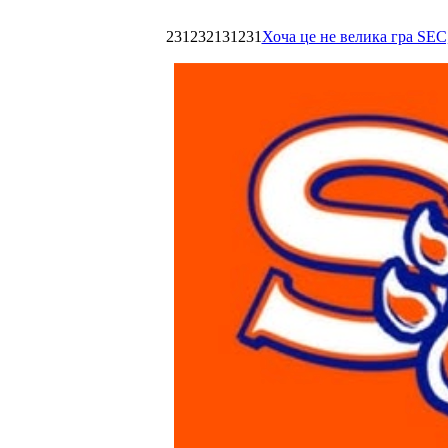
231232131231
Хоча це не велика гра SEC,