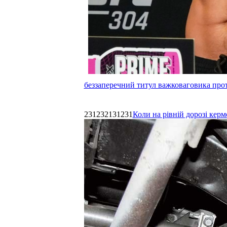
беззаперечний титул важковаговика прот
231232131231
Коли на рівній дорозі керм