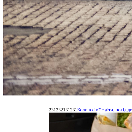
231232131231
Коли в сім'ї є діти, похі