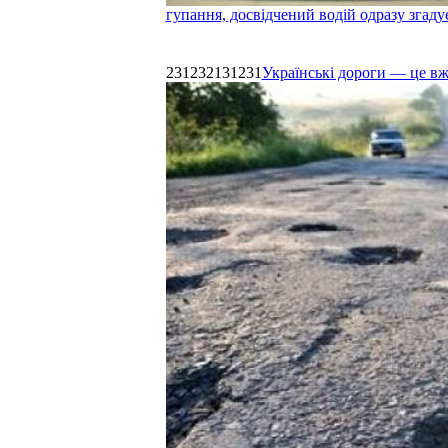
гупання, досвідчений водій одразу згаду
231232131231
Українські дороги — це в