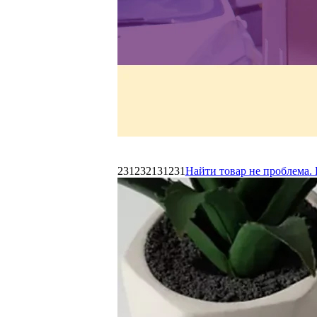
231232131231
Найти товар не проблема. 