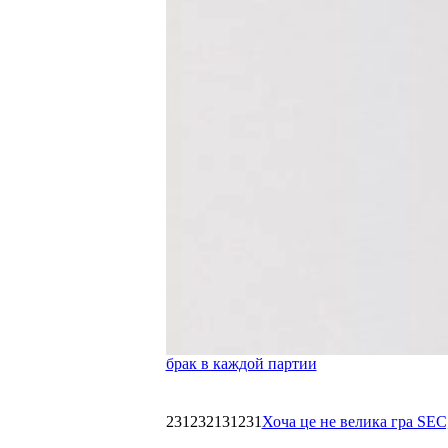
брак в каждой партии
231232131231
Хоча це не велика гра SEC,