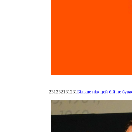
231232131231
Більше ніж цей бій не був