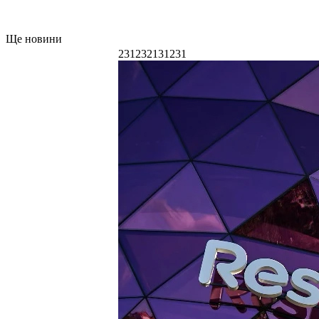
Ще новини
231232131231