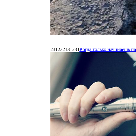
231232131231
Когда только начинаешь п