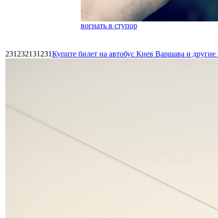
вогнать в ступор
231232131231
Купите билет на автобус Киев Варшава и други