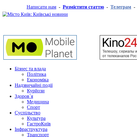
Написати нам
-
Розмістити статтю
-
Телеграм
Бізнес та влада
Політика
Економіка
Надзвичайні події
Курйози
Здоров`я
Медицина
Спорт
Суспільство
Культура
ГастроКиїв
Інфраструктура
Транспорт