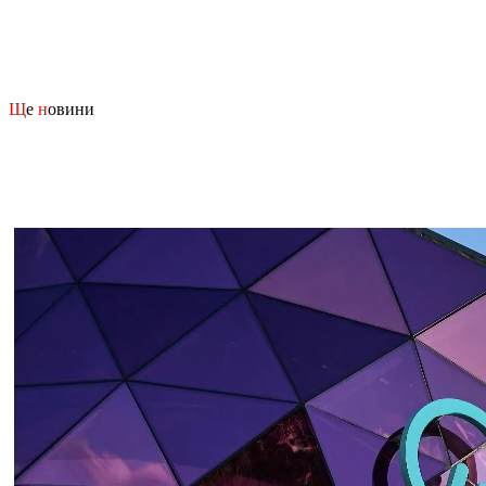
Щ
е
н
овини