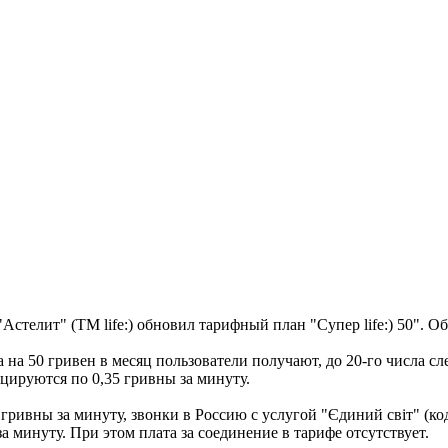
стелит" (ТМ life:) обновил тарифный план "Супер life:) 50". О
 на 50 гривен в месяц пользователи получают, до 20-го числа с
цируются по 0,35 гривны за минуту.
гривны за минуту, звонки в Россию с услугой "Єдиний світ" (код
а минуту. При этом плата за соединение в тарифе отсутствует.