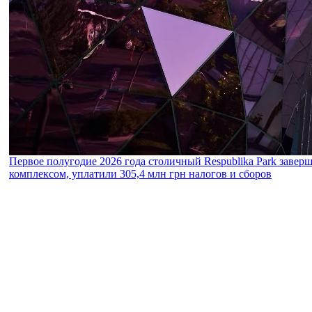
Первое полугодие 2026 года столичный Respublika Park завер
комплексом, уплатили 305,4 млн грн налогов и сборов