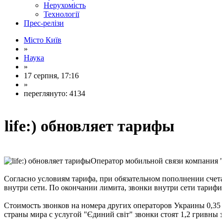
Нерухомість
Технології
Прес-релізи
Місто Київ
»
Наука
»
17 серпня, 17:16
»
переглянуто: 4134
life:) обновляет тарифы
Оператор мобильной связи компания "А
Согласно условиям тарифа, при обязательном пополнении счета
внутри сети. По окончании лимита, звонки внутри сети тарифи
Стоимость звонков на номера других операторов Украины 0,35 
страны мира с услугой "Єдиний світ" звонки стоят 1,2 гривны з