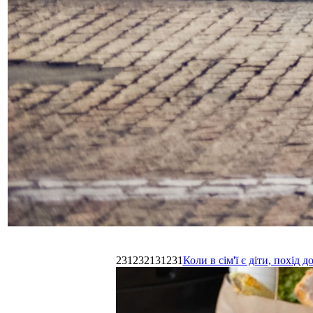
231232131231
Коли в сім'ї є діти, похі