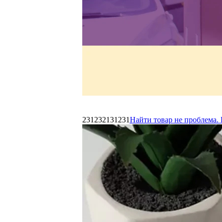
231232131231
Найти товар не проблема. 