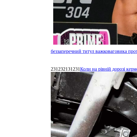
беззаперечний титул важковаговика прот
231232131231
Коли на рівній дорозі керм