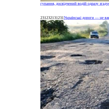
гупання, досвідчений водій одразу згаду
231232131231
Українські дороги — це в