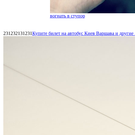
вогнать в ступор
231232131231
Купите билет на автобус Киев Варшава и други