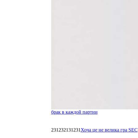
брак в каждой партии
231232131231
Хоча це не велика гра SEC,