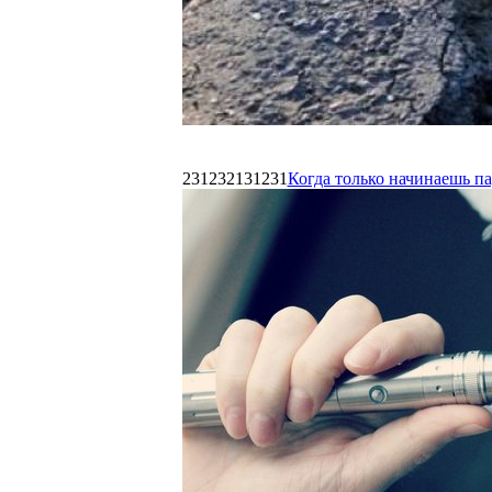
231232131231
Когда только начинаешь п