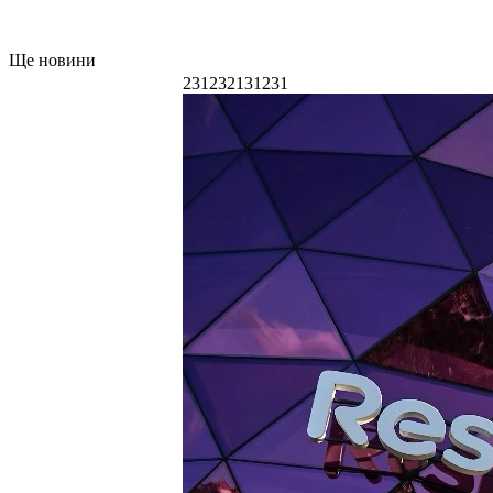
Ще новини
231232131231