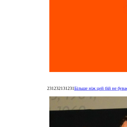
231232131231
Більше ніж цей бій не був