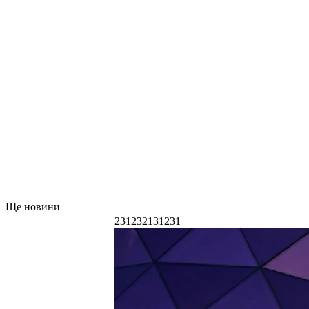
Ще новини
231232131231