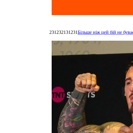
231232131231
Більше ніж цей бій не був