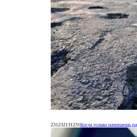
231232131231
Когда только начинаешь п