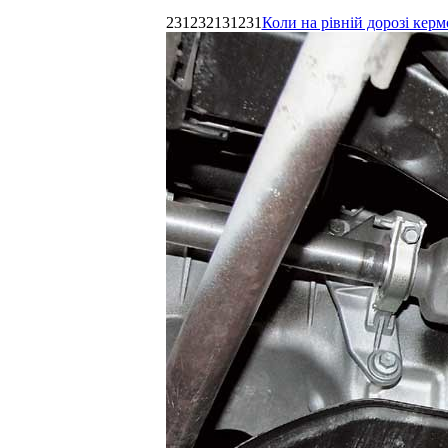
231232131231
Коли на рівній дорозі керм