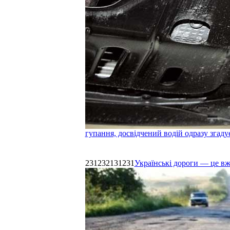
гупання, досвідчений водій одразу згаду
231232131231
Українські дороги — це в