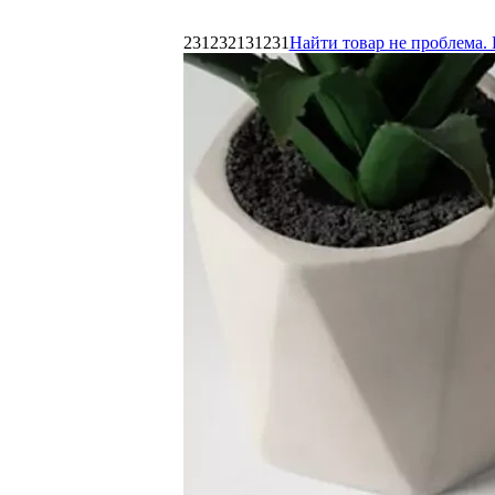
231232131231
Найти товар не проблема. 