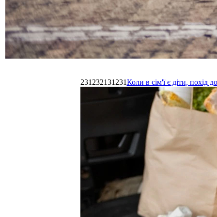
231232131231
Коли в сім'ї є діти, похі