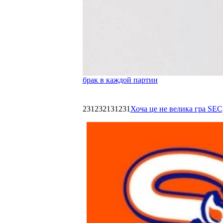
брак в каждой партии
231232131231
Хоча це не велика гра SEC,