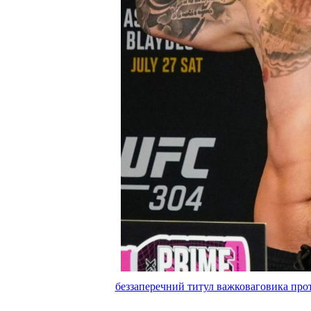
беззаперечний титул важковаговика прот