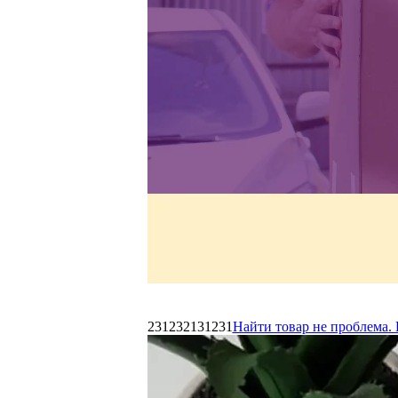
231232131231
Найти товар не проблема. 