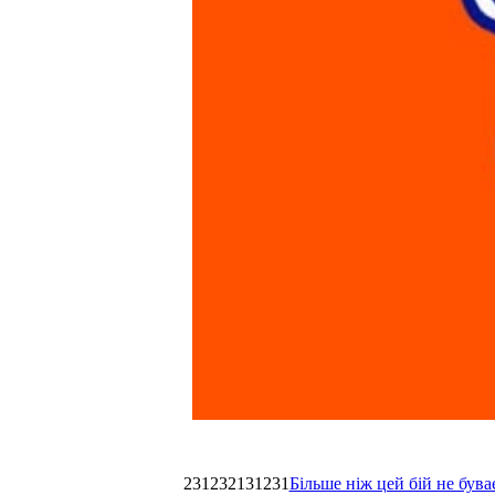
231232131231
Більше ніж цей бій не був