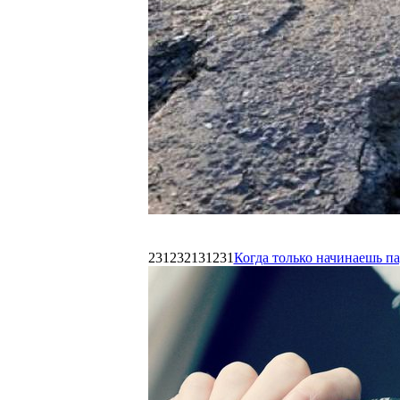
231232131231
Когда только начинаешь п