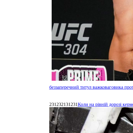
беззаперечний титул важковаговика прот
231232131231
Коли на рівній дорозі керм