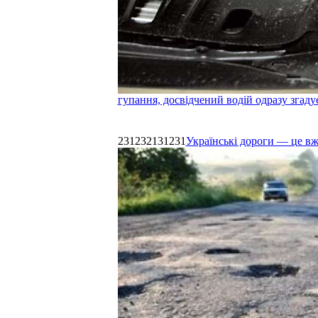
гупання, досвідчений водій одразу згаду
231232131231
Українські дороги — це в