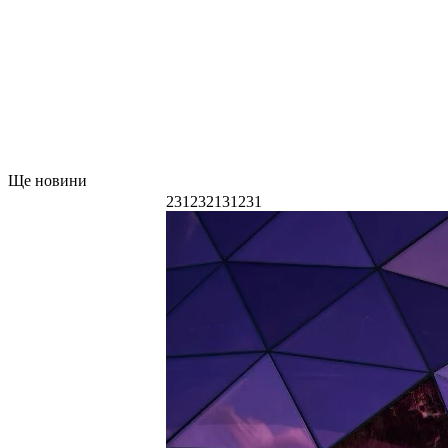
Ще новини
231232131231