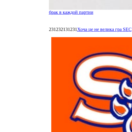
брак в каждой партии
231232131231
Хоча це не велика гра SEC,