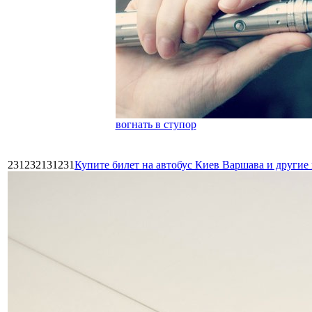
вогнать в ступор
231232131231
Купите билет на автобус Киев Варшава и други