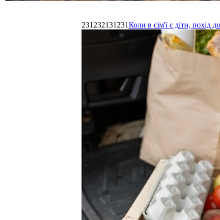
231232131231
Коли в сім'ї є діти, похі