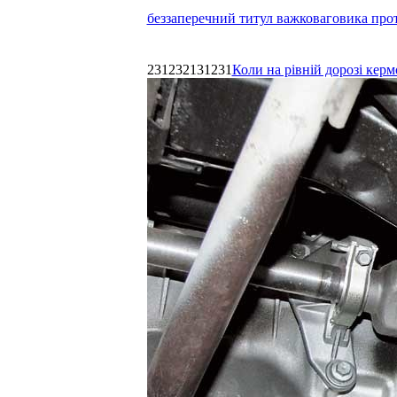
беззаперечний титул важковаговика прот
231232131231
Коли на рівній дорозі керм