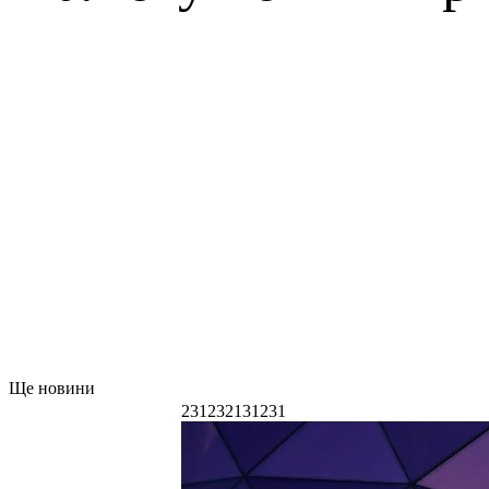
Ще новини
231232131231