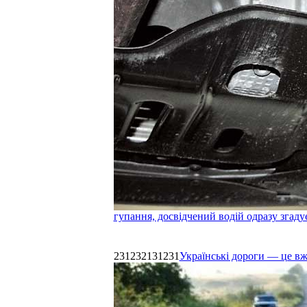
гупання, досвідчений водій одразу згаду
231232131231
Українські дороги — це в