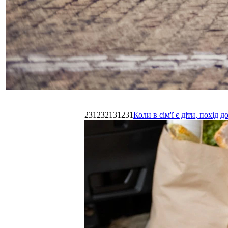
231232131231
Коли в сім'ї є діти, похі