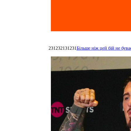
231232131231
Більше ніж цей бій не був