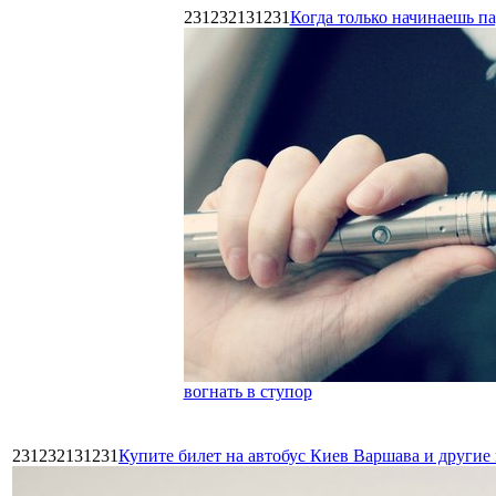
231232131231
Когда только начинаешь п
вогнать в ступор
231232131231
Купите билет на автобус Киев Варшава и други