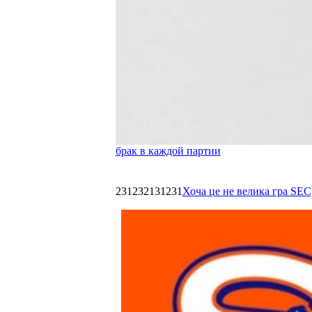
брак в каждой партии
231232131231
Хоча це не велика гра SEC,