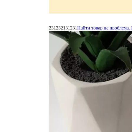
231232131231
Найти товар не проблема. 