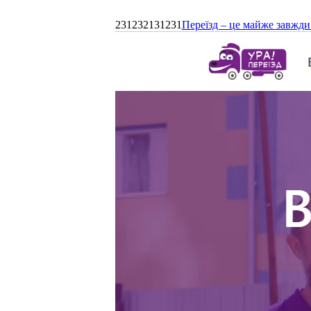
231232131231
Переїзд – це майже завжди 