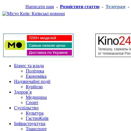
Написати нам
-
Розмістити статтю
-
Телеграм
Бізнес та влада
Політика
Економіка
Надзвичайні події
Курйози
Здоров`я
Медицина
Спорт
Суспільство
Культура
ГастроКиїв
Інфраструктура
Транспорт