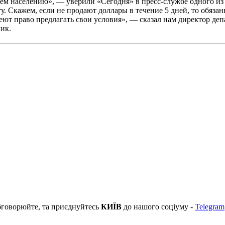
ем населению», — уверили «Сегодня» в пресс-службе одного из
у. Скажем, если не продают доллары в течение 5 дней, то обяза
еют право предлагать свои условия», — сказал нам директор д
ик.
бговорюйте, та приєднуйтесь
КИЇВ
до нашого соціуму -
Telegram