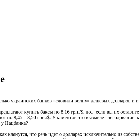
е
лько украинских банков «словили волну» дешевых долларов и и
редлагают купить баксы по 8,16 грн./$, но... если вы их остав
ют по 8,45—8,50 грн./$. У клиентов это вызывает негодование:
$ у Нацбанка?
ках клянутся, что речь идет о долларах исключительно из собст