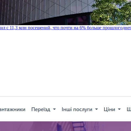
шил с 11,3 млн посещений, что почти на 6% больше прошлогодне