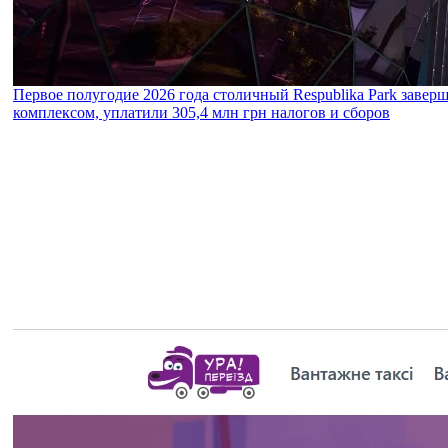
Первое полугодие 2026 года столичный Respublika Park завер
комплексом, уплатили 305,4 млн грн налогов и сборов