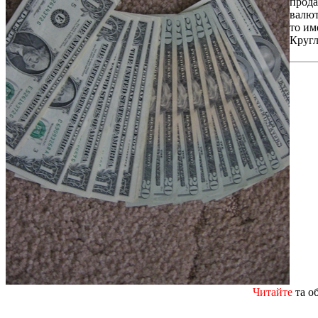
прода
валют
то им
Кругл
Читайте
та о