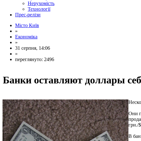
Нерухомість
Технології
Прес-релізи
Місто Київ
»
Економіка
»
31 серпня, 14:06
»
переглянуто: 2496
Банки оставляют доллары себ
Неско
Они п
прода
грн./
В бан