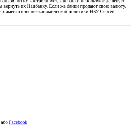
 банков. «НБУ контролирует, как банки используют дешевую
ны вернуть их Нацбанку. Если же банки продают свою валюту,
епартамента внешнеэкономической политики НБУ Сергей
або
Facebook