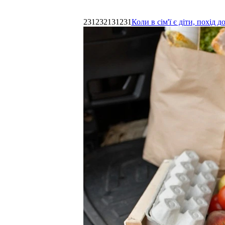
231232131231
Коли в сім'ї є діти, похі