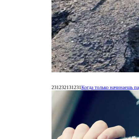
231232131231
Когда только начинаешь п