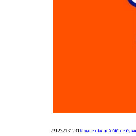
231232131231
Більше ніж цей бій не був