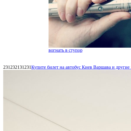
вогнать в ступор
231232131231
Купите билет на автобус Киев Варшава и други