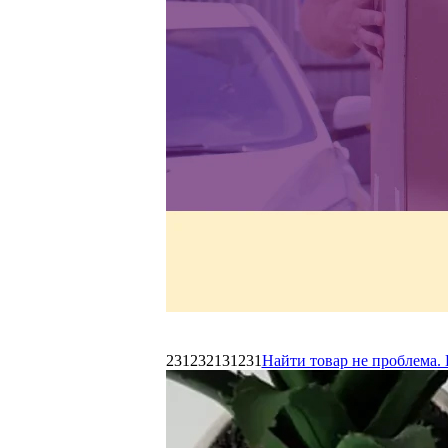
231232131231
Найти товар не проблема. 