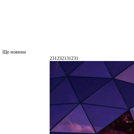
Ще новини
231232131231