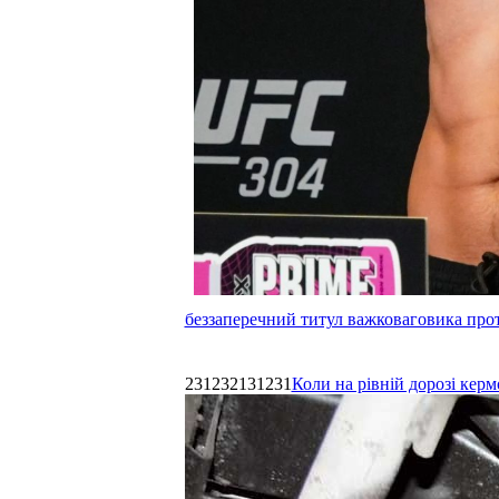
беззаперечний титул важковаговика прот
231232131231
Коли на рівній дорозі керм