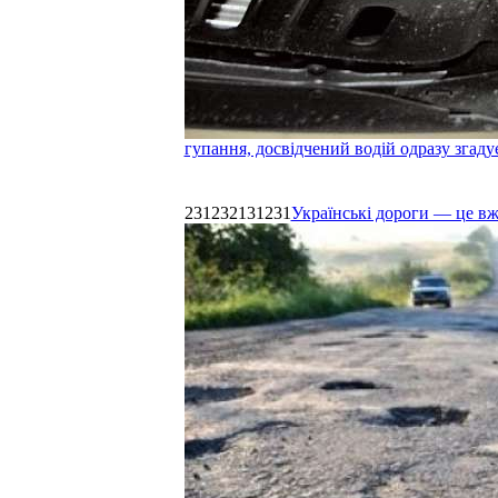
гупання, досвідчений водій одразу згаду
231232131231
Українські дороги — це в