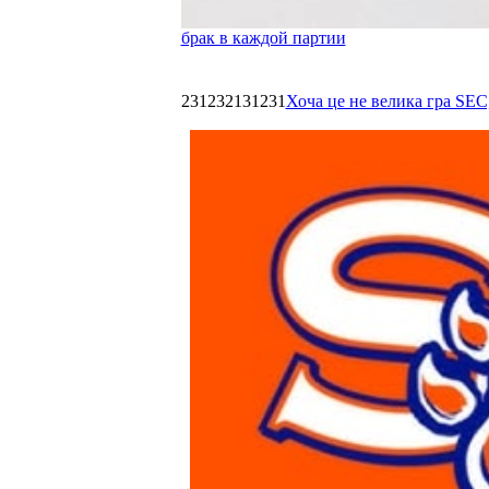
брак в каждой партии
231232131231
Хоча це не велика гра SEC,