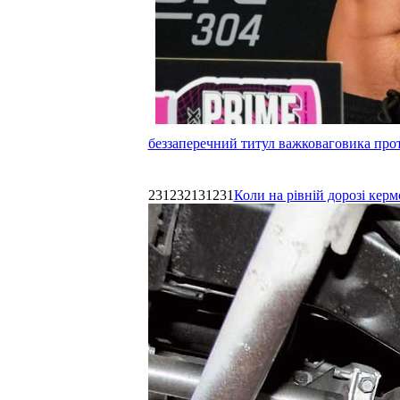
беззаперечний титул важковаговика прот
231232131231
Коли на рівній дорозі керм