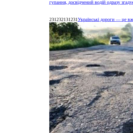
гупання, досвідчений водій одразу згаду
231232131231
Українські дороги — це в