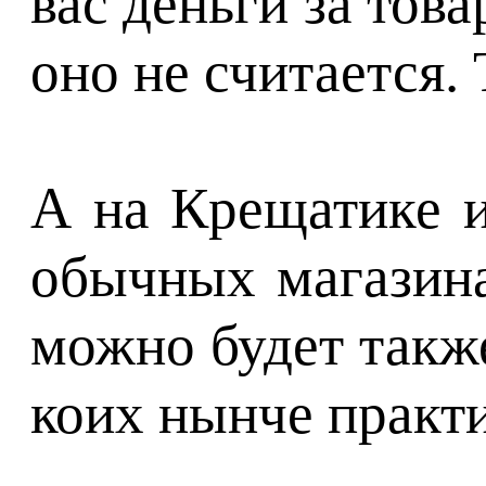
вас деньги за тов
оно не считается.
А на Крещатике и
обычных магазина
можно будет также
коих нынче практи