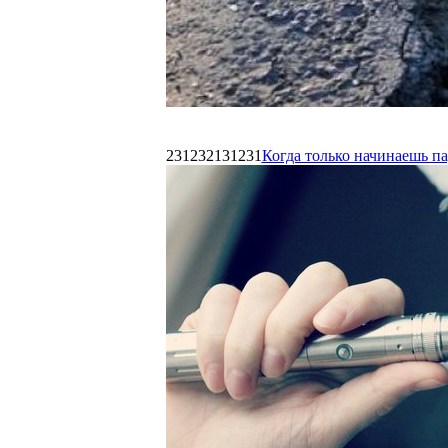
231232131231
Когда только начинаешь п