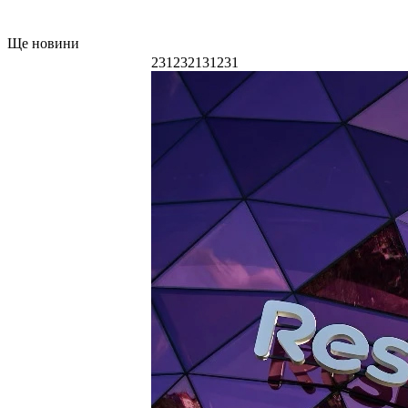
Ще новини
231232131231