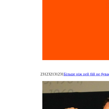
231232131231
Більше ніж цей бій не був