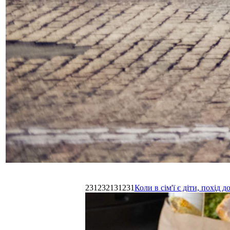
231232131231
Коли в сім'ї є діти, похі