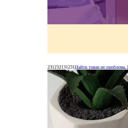
231232131231
Найти товар не проблема. 