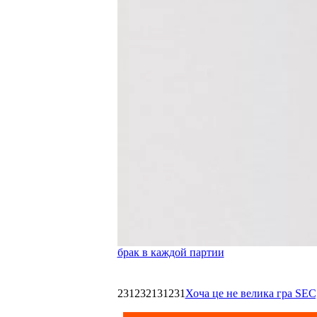
брак в каждой партии
231232131231
Хоча це не велика гра SEC,