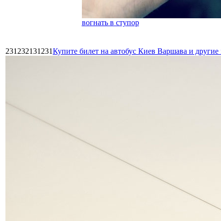
вогнать в ступор
231232131231
Купите билет на автобус Киев Варшава и други