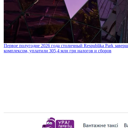
Первое полугодие 2026 года столичный Respublika Park завер
комплексом, уплатили 305,4 млн грн налогов и сборов