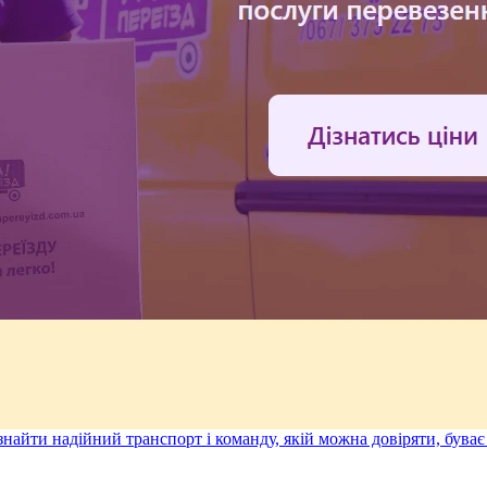
 знайти надійний транспорт і команду, якій можна довіряти, бува