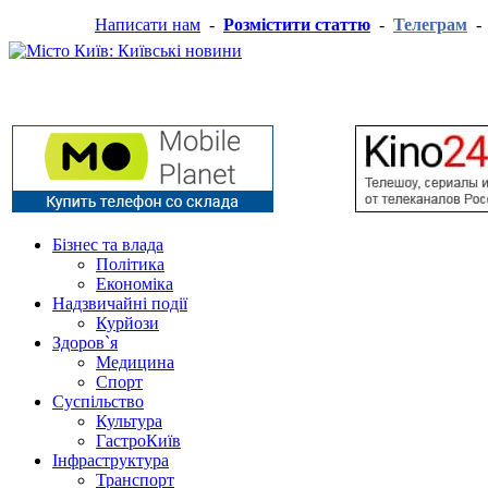
Написати нам
-
Розмістити статтю
-
Телеграм
Бізнес та влада
Політика
Економіка
Надзвичайні події
Курйози
Здоров`я
Медицина
Спорт
Суспільство
Культура
ГастроКиїв
Інфраструктура
Транспорт