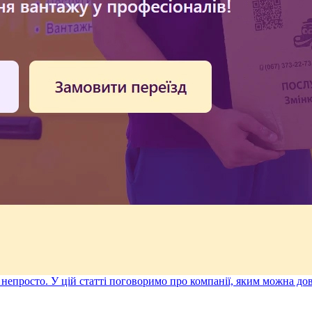
є непросто. У цій статті поговоримо про компанії, яким можна д