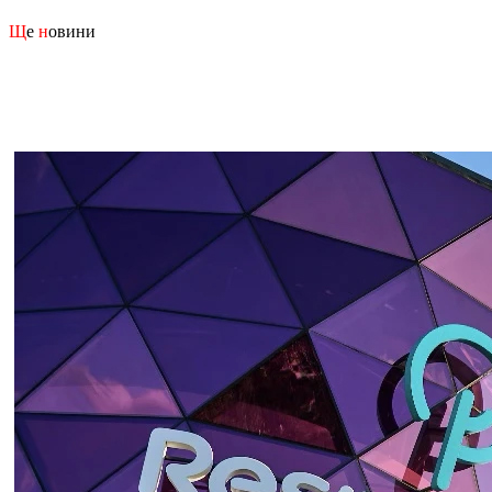
Щ
е
н
овини