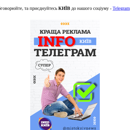
бговорюйте, та приєднуйтесь
КИЇВ
до нашого соціуму -
Telegram