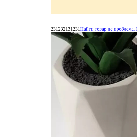
231232131231
Найти товар не проблема. 