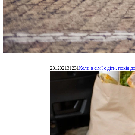
231232131231
Коли в сім'ї є діти, похі