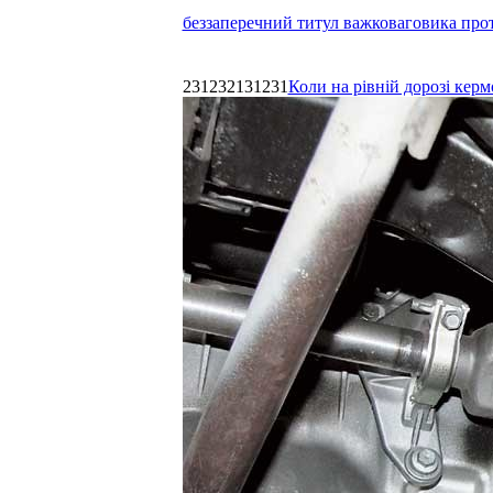
беззаперечний титул важковаговика прот
231232131231
Коли на рівній дорозі керм