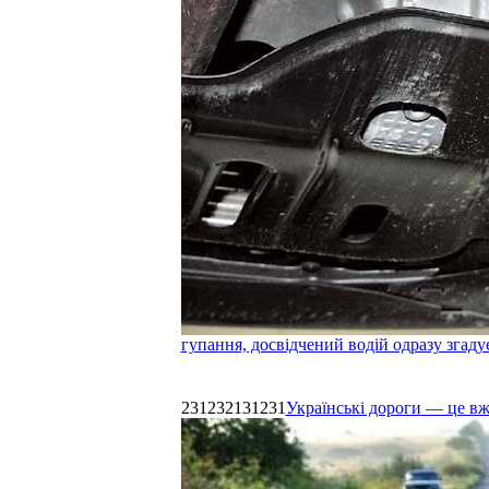
гупання, досвідчений водій одразу згаду
231232131231
Українські дороги — це в