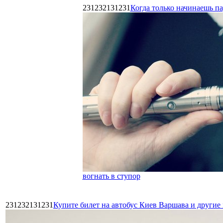
231232131231
Когда только начинаешь п
вогнать в ступор
231232131231
Купите билет на автобус Киев Варшава и други