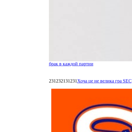
брак в каждой партии
231232131231
Хоча це не велика гра SEC,