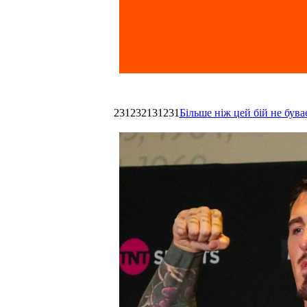
231232131231
Більше ніж цей бій не був