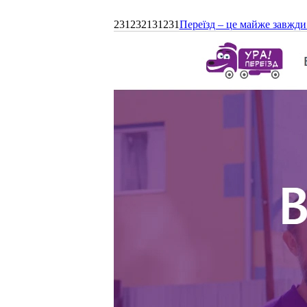
231232131231
Переїзд – це майже завжди 