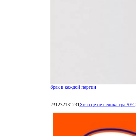
брак в каждой партии
231232131231
Хоча це не велика гра SEC,