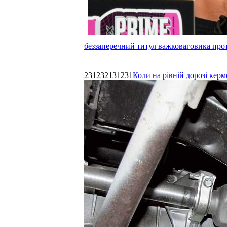
беззаперечний титул важковаговика прот
231232131231
Коли на рівній дорозі керм