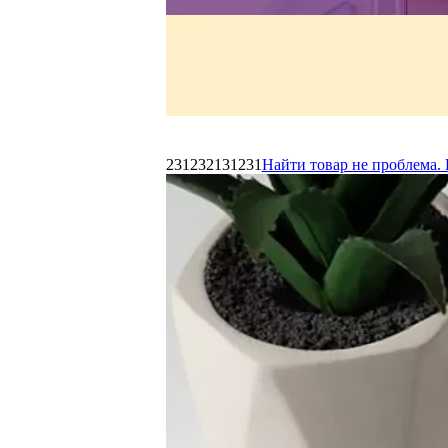
231232131231
Найти товар не проблема. 