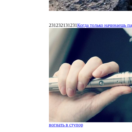
231232131231
Когда только начинаешь п
вогнать в ступор