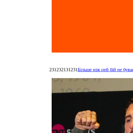
231232131231
Більше ніж цей бій не був