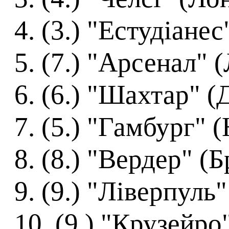
4. (3.) "Естудіане
5. (7.) "Арсенал" 
6. (6.) "Шахтар" (
7. (5.) "Гамбург" 
8. (8.) "Вердер" (
9. (9.) "Ліверпуль"
10. (9.) "Крузейро