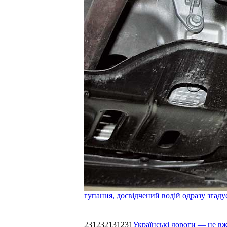
гупання, досвідчений водій одразу згаду
231232131231
Українські дороги — це в