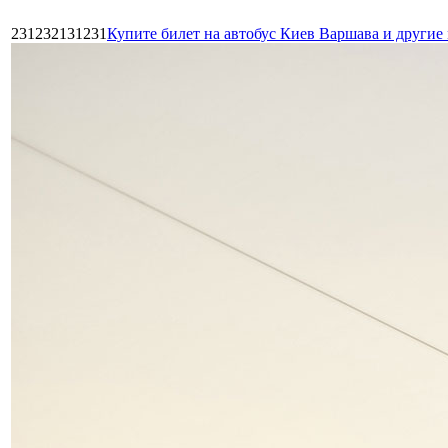
231232131231
Купите билет на автобус Киев Варшава и други