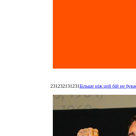
231232131231
Більше ніж цей бій не був