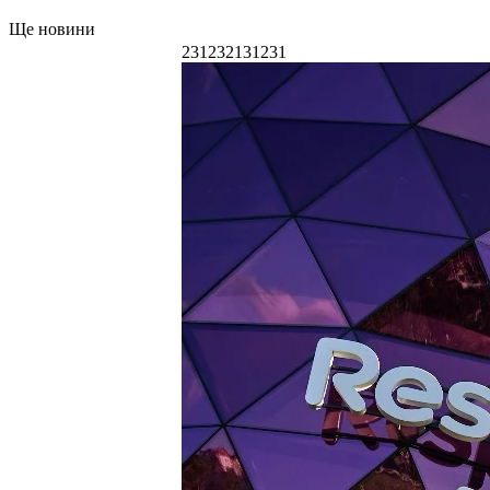
Ще новини
231232131231