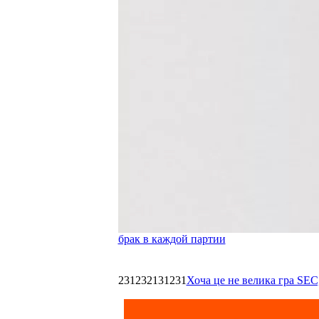
брак в каждой партии
231232131231
Хоча це не велика гра SEC,