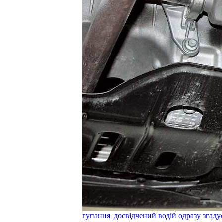
гупання, досвідчений водій одразу згаду