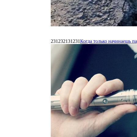
231232131231
Когда только начинаешь п