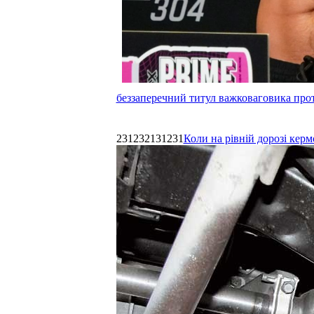
беззаперечний титул важковаговика прот
231232131231
Коли на рівній дорозі керм