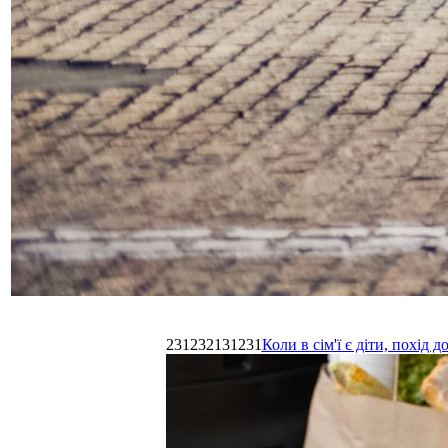
231232131231
Коли в сім'ї є діти, похі