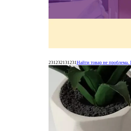
231232131231
Найти товар не проблема. 