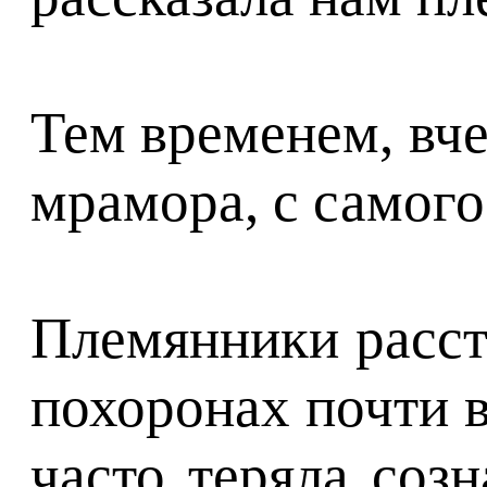
Тем временем, вче
мрамора, с самого
Племянники расст
похоронах почти 
часто теряла соз