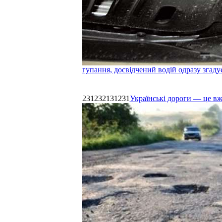
гупання, досвідчений водій одразу згаду
231232131231
Українські дороги — це в