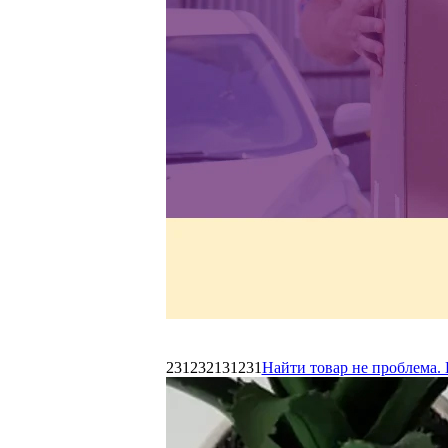
231232131231
Найти товар не проблема. 