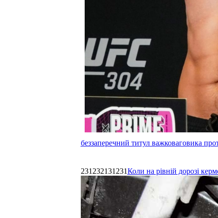
беззаперечний титул важковаговика прот
231232131231
Коли на рівній дорозі керм