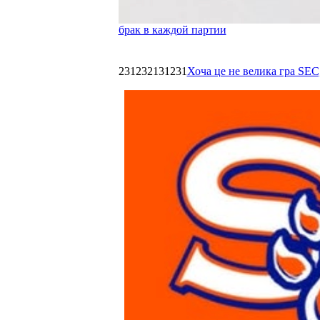
брак в каждой партии
231232131231
Хоча це не велика гра SEC,