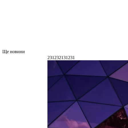
Ще новини
231232131231