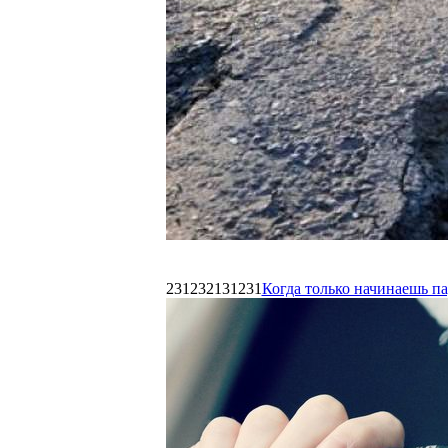
231232131231
Когда только начинаешь п