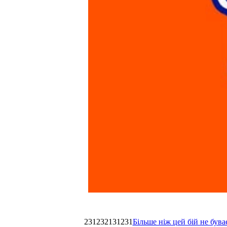
231232131231
Більше ніж цей бій не був