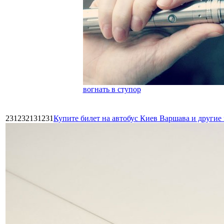
вогнать в ступор
231232131231
Купите билет на автобус Киев Варшава и други