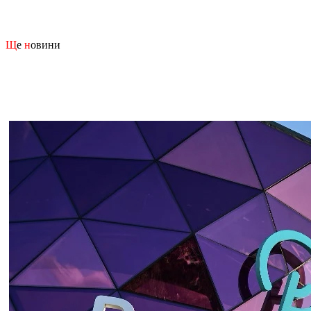
Щ
е
н
овини