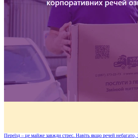
Переїзд – це майже завжди стрес. Навіть якщо речей небагато,