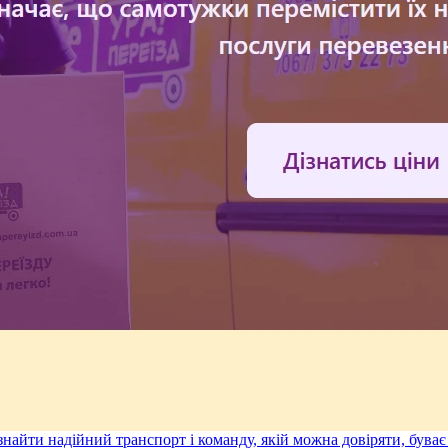
 знайти надійний транспорт і команду, якій можна довіряти, бува