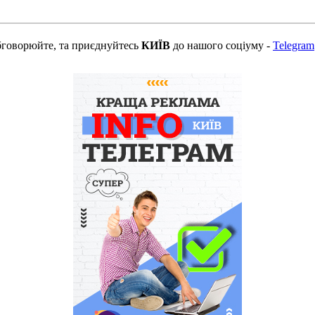
бговорюйте, та приєднуйтесь
КИЇВ
до нашого соціуму -
Telegram