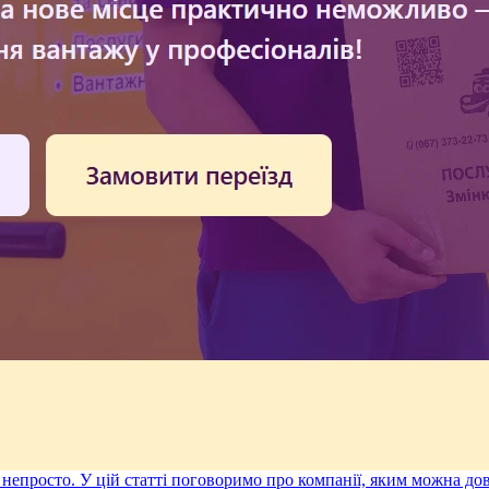
є непросто. У цій статті поговоримо про компанії, яким можна д