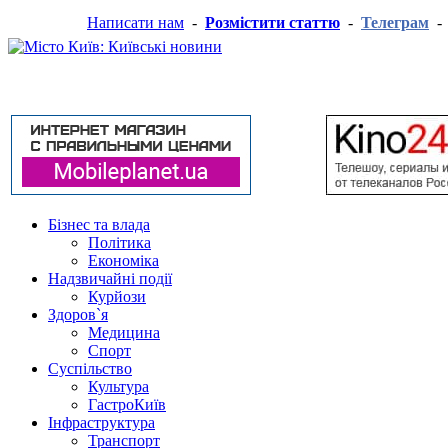
Написати нам
-
Розмістити статтю
-
Телеграм
Бізнес та влада
Політика
Економіка
Надзвичайні події
Курйози
Здоров`я
Медицина
Спорт
Суспільство
Культура
ГастроКиїв
Інфраструктура
Транспорт