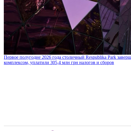
Первое полугодие 2026 года столичный Respublika Park завер
комплексом, уплатили 305,4 млн грн налогов и сборов