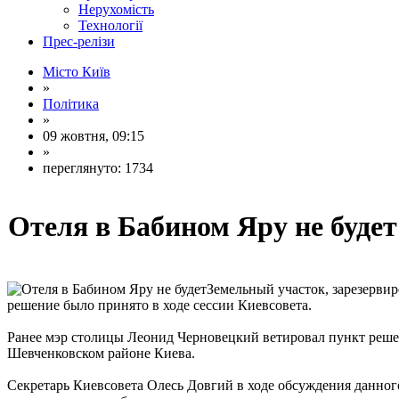
Нерухомість
Технології
Прес-релізи
Місто Київ
»
Політика
»
09 жовтня, 09:15
»
переглянуто: 1734
Отеля в Бабином Яру не будет
Земельный участок, зарезерви
решение было принято в ходе сессии Киевсовета.
Ранее мэр столицы Леонид Черновецкий ветировал пункт решен
Шевченковском районе Киева.
Секретарь Киевсовета Олесь Довгий в ходе обсуждения данног