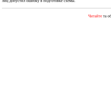
лиц допустил ошибку в подготовке схемы.
Читайте
та о