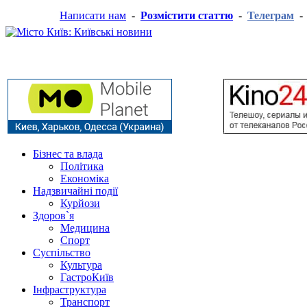
Написати нам
-
Розмістити статтю
-
Телеграм
Бізнес та влада
Політика
Економіка
Надзвичайні події
Курйози
Здоров`я
Медицина
Спорт
Суспільство
Культура
ГастроКиїв
Інфраструктура
Транспорт