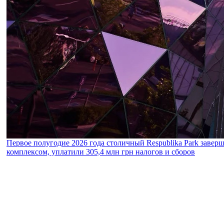
Первое полугодие 2026 года столичный Respublika Park завер
комплексом, уплатили 305,4 млн грн налогов и сборов