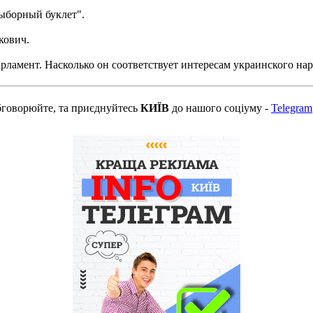
выборный буклет".
кович.
рламент. Насколько он соответствует интересам украинского наро
бговорюйте, та приєднуйтесь
КИЇВ
до нашого соціуму -
Telegram