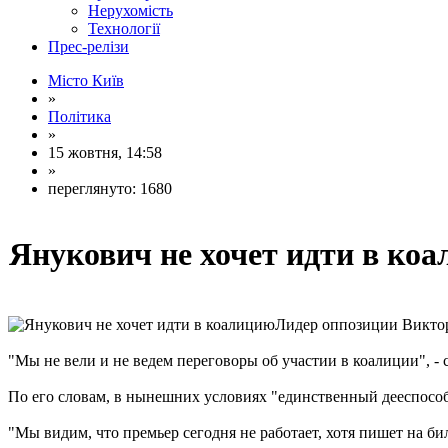
Нерухомість
Технології
Прес-релізи
Місто Київ
»
Політика
»
15 жовтня, 14:58
»
переглянуто: 1680
Янукович не хочет идти в ко
Лидер оппозиции Виктор 
"Мы не вели и не ведем переговоры об участии в коалиции", - 
По его словам, в нынешних условиях "единственный дееспособ
"Мы видим, что премьер сегодня не работает, хотя пишет на би