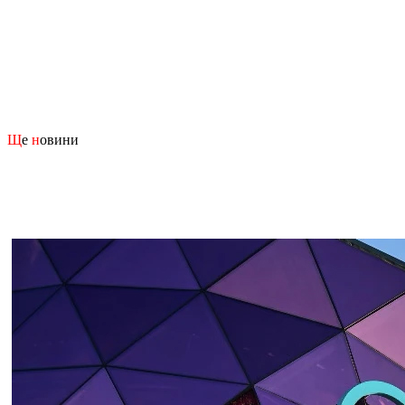
Щ
е
н
овини