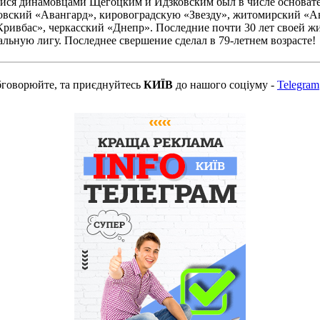
ися динамовцами Щегоцким и Идзковским был в числе основате
ковский «Авангард», кировоградскую «Звезду», житомирский «А
ривбас», черкасский «Днепр». Последние почти 30 лет своей ж
альную лигу. Последнее свершение сделал в 79-летнем возрасте!
бговорюйте, та приєднуйтесь
КИЇВ
до нашого соціуму -
Telegram