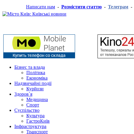
Написати нам
-
Розмістити статтю
-
Телеграм
Бізнес та влада
Політика
Економіка
Надзвичайні події
Курйози
Здоров`я
Медицина
Спорт
Суспільство
Культура
ГастроКиїв
Інфраструктура
Транспорт