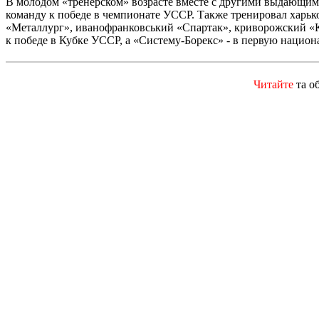
В молодом «тренерском» возрасте вместе с другими выдающим
команду к победе в чемпионате УССР. Также тренировал харь
«Металлург», иванофранковський «Спартак», криворожский «К
к победе в Кубке УССР, а «Систему-Борекс» - в первую национ
Читайте
та о