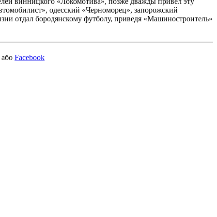
лей винницкого «Локомотива», позже дважды привел эту
втомобилист», одесский «Черноморец», запорожский
изни отдал бородянскому футболу, приведя «Машиностроитель»
або
Facebook