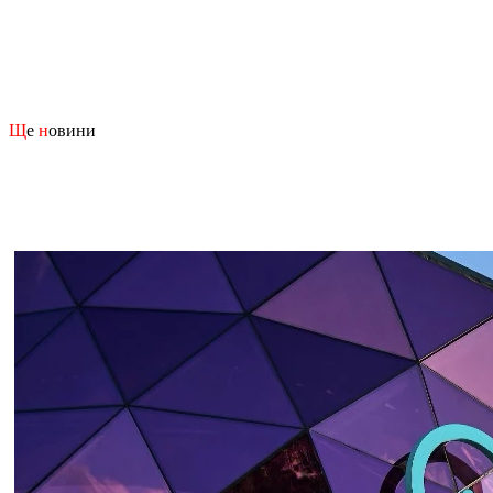
Щ
е
н
овини