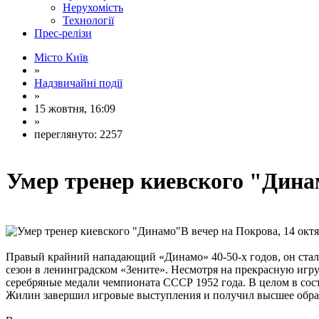
Нерухомість
Технології
Прес-релізи
Місто Київ
»
Надзвичайні події
»
15 жовтня, 16:09
»
переглянуто: 2257
Умер тренер киевского "Дин
В вечер на Покрова, 14 окт
Правый крайний нападающий «Динамо» 40-50-х годов, он стал 
сезон в ленинградском «Зените». Несмотря на прекрасную игру
серебряные медали чемпионата СССР 1952 года. В целом в сост
Жилин завершил игровые выступления и получил высшее обра