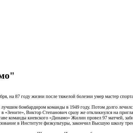
амо"
ября, на 87 году жизни после тяжелой болезни умер мастер спо
лучшим бомбардиром команды в 1949 году. Потом долго лечился
 в «Зените», Виктор Степанович сразу же откликнулся на пригл
аве команды киевского «Динамо» Жилин провел 97 матчей, забил
зование в Институте физкультуры, закончил Высшую школу тре