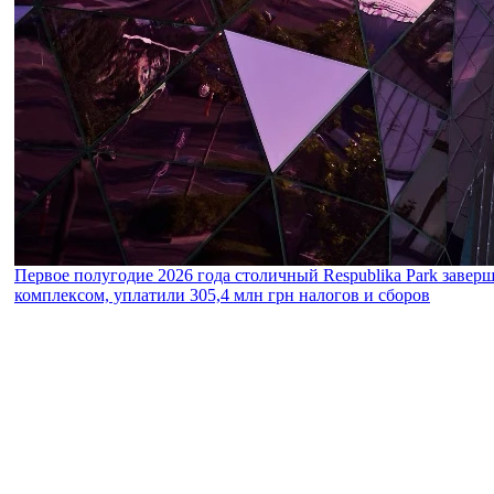
Первое полугодие 2026 года столичный Respublika Park завер
комплексом, уплатили 305,4 млн грн налогов и сборов