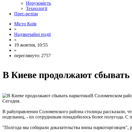
Нерухомість
Технології
Прес-релізи
Місто Київ
»
Надзвичайні події
»
19 жовтня, 10:55
»
переглянуто: 2757
В Киеве продолжают сбывать
В Соломенском район
Сегодня.
В райуправлении Соломенского района столицы рассказали, что
подельниц, - их сотрудникам понадобилось более полугода. С
"Полгода мы собирали доказательства вины наркоторговцев", 