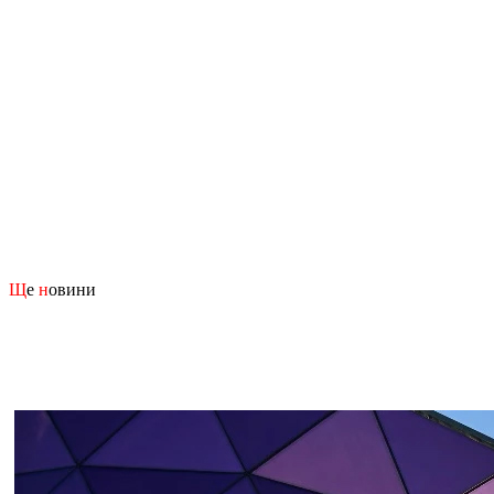
Щ
е
н
овини