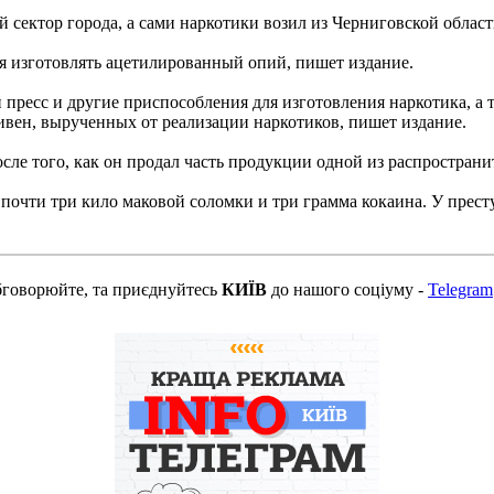
й сектор города, а сами наркотики возил из Черниговской обла
лся изготовлять ацетилированный опий, пишет издание.
пресс и другие приспособления для изготовления наркотика, а 
ривен, вырученных от реализации наркотиков, пишет издание.
сле того, как он продал часть продукции одной из распространи
почти три кило маковой соломки и три грамма кокаина. У прест
бговорюйте, та приєднуйтесь
КИЇВ
до нашого соціуму -
Telegram