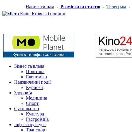
Написати нам
-
Розмістити статтю
-
Телеграм
Бізнес та влада
Політика
Економіка
Надзвичайні події
Курйози
Здоров`я
Медицина
Спорт
Суспільство
Культура
ГастроКиїв
Інфраструктура
Транспорт