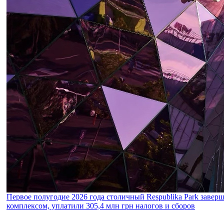
Первое полугодие 2026 года столичный Respublika Park завер
комплексом, уплатили 305,4 млн грн налогов и сборов