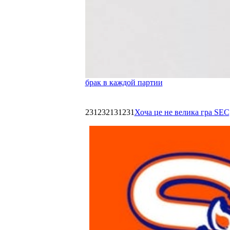
брак в каждой партии
231232131231
Хоча це не велика гра SEC,