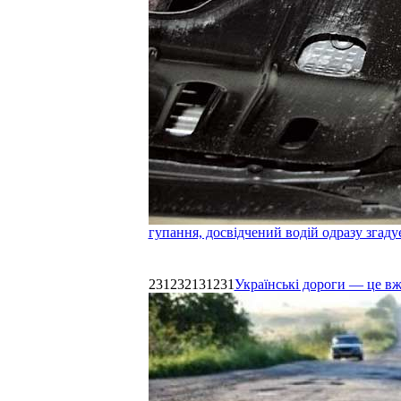
гупання, досвідчений водій одразу згаду
231232131231
Українські дороги — це в