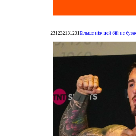
231232131231
Більше ніж цей бій не був