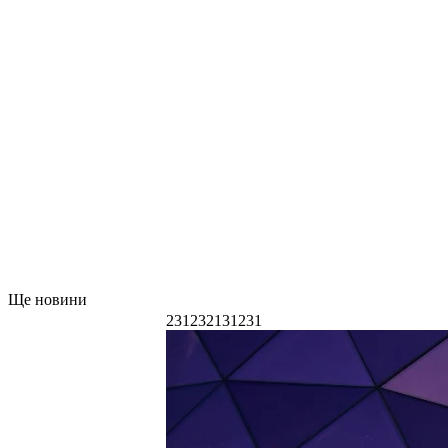
Ще новини
231232131231