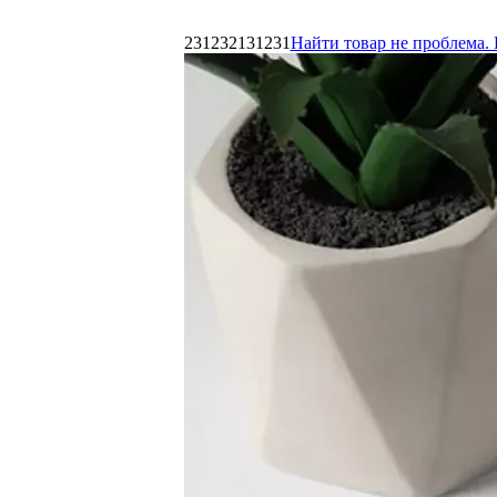
231232131231
Найти товар не проблема. 