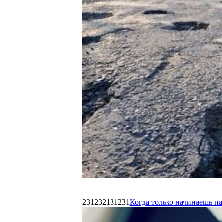
231232131231
Когда только начинаешь п