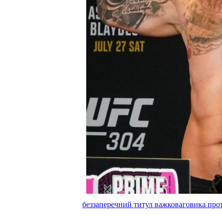
беззаперечний титул важковаговика прот