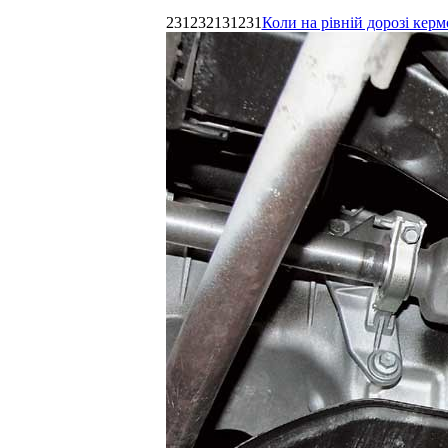
231232131231
Коли на рівній дорозі керм