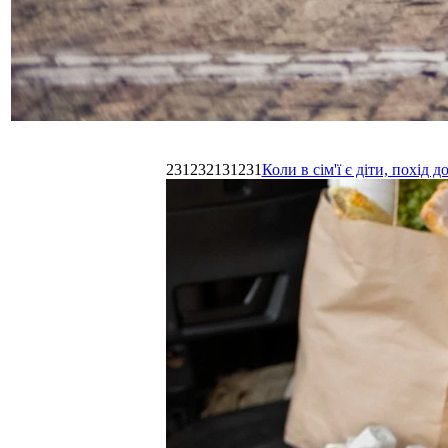
231232131231
Коли в сім'ї є діти, похі