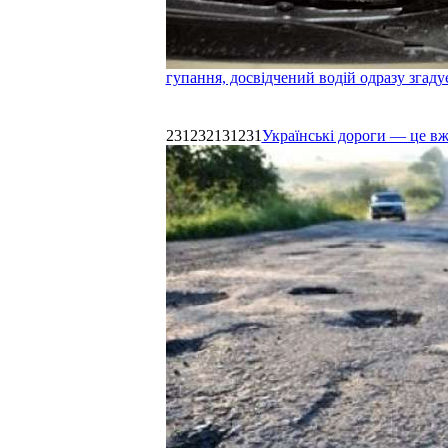
гупання, досвідчений водій одразу згаду
231232131231
Українські дороги — це в