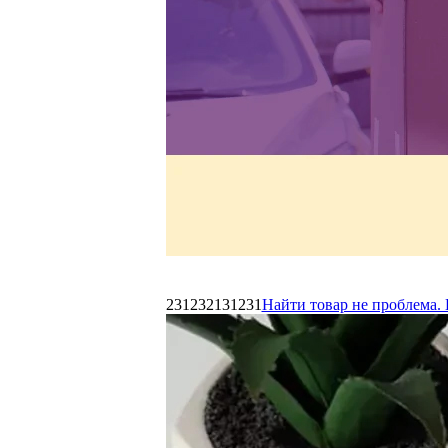
231232131231
Найти товар не проблема. 