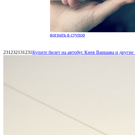
вогнать в ступор
231232131231
Купите билет на автобус Киев Варшава и други