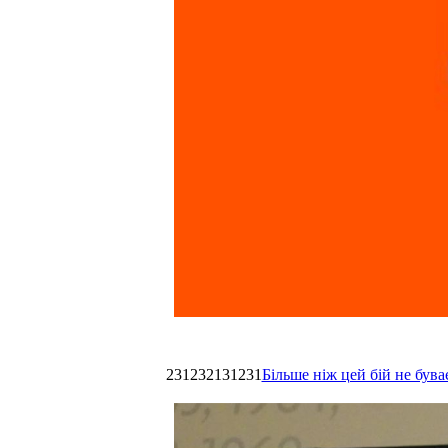
231232131231
Більше ніж цей бій не був