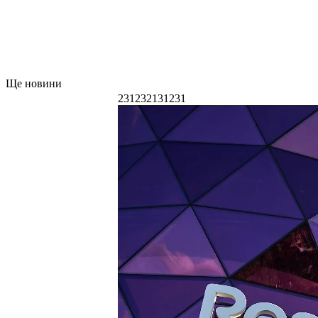
Ще новини
231232131231