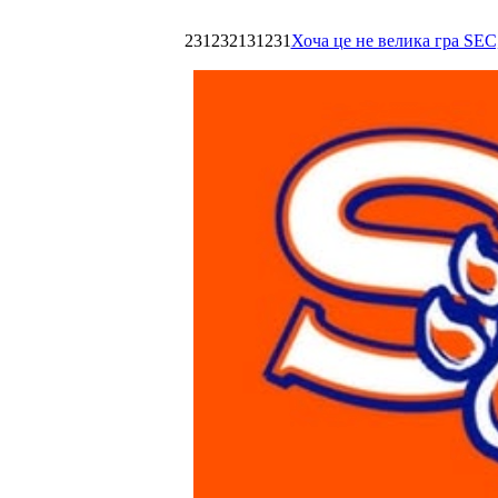
231232131231
Хоча це не велика гра SEC,