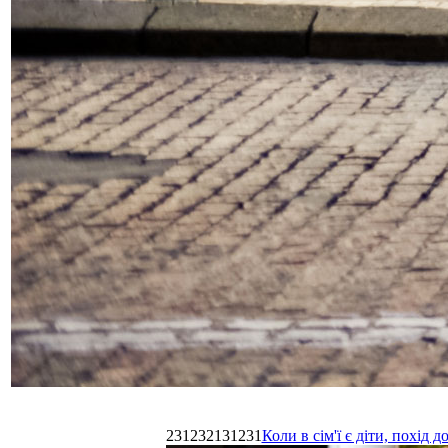
231232131231
Коли в сім'ї є діти, похі