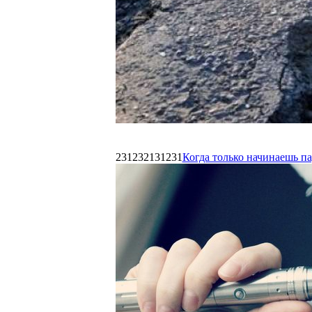
231232131231
Когда только начинаешь п