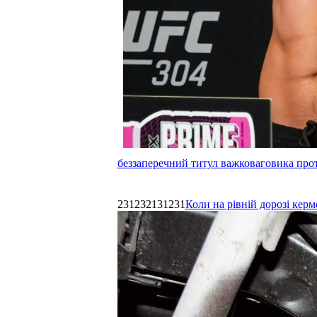
беззаперечний титул важковаговика прот
231232131231
Коли на рівній дорозі керм