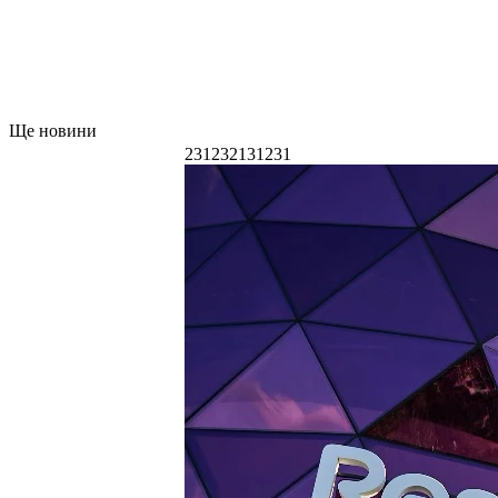
Ще новини
231232131231