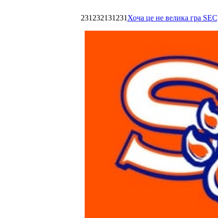
231232131231
Хоча це не велика гра SEC,