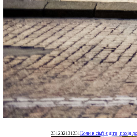
231232131231
Коли в сім'ї є діти, похі