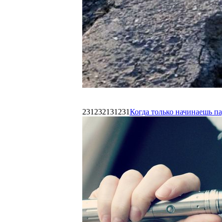
231232131231
Когда только начинаешь п