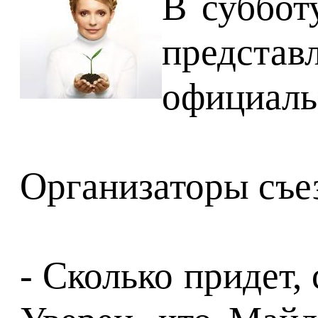
В суббот
представ
официаль
Организаторы съе
- Сколько придет,