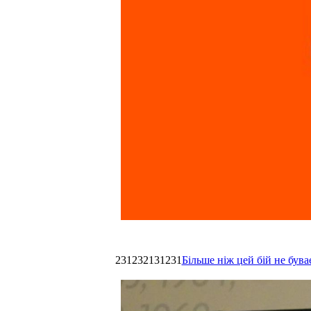
231232131231
Більше ніж цей бій не був