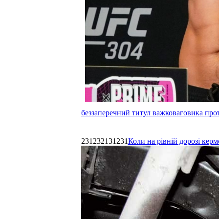
беззаперечний титул важковаговика прот
231232131231
Коли на рівній дорозі керм