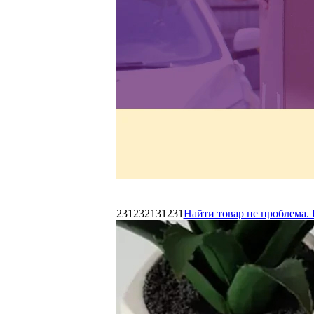
231232131231
Найти товар не проблема. 