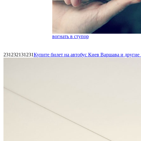
вогнать в ступор
231232131231
Купите билет на автобус Киев Варшава и други