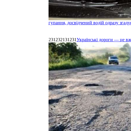
гупання, досвідчений водій одразу згаду
231232131231
Українські дороги — це в