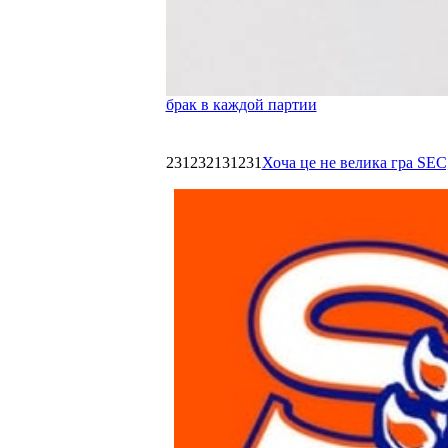
брак в каждой партии
231232131231
Хоча це не велика гра SEC,