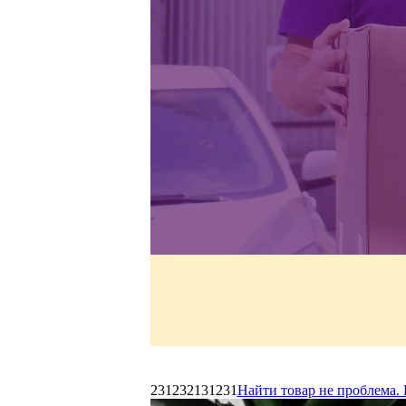
231232131231
Найти товар не проблема. 