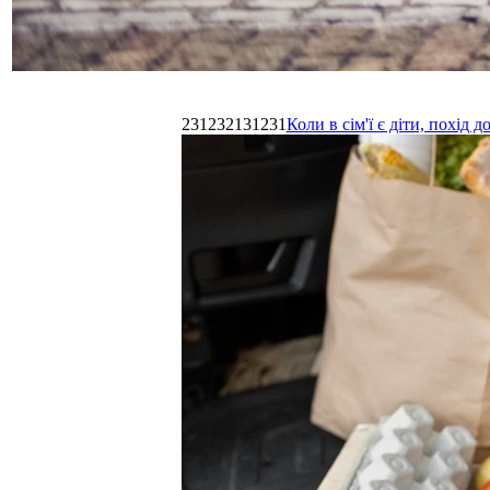
231232131231
Коли в сім'ї є діти, похі