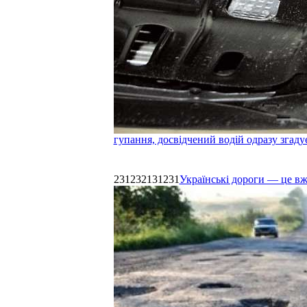
гупання, досвідчений водій одразу згаду
231232131231
Українські дороги — це в