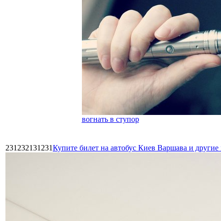
вогнать в ступор
231232131231
Купите билет на автобус Киев Варшава и други