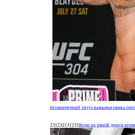
беззаперечний титул важковаговика прот
231232131231
Коли на рівній дорозі керм