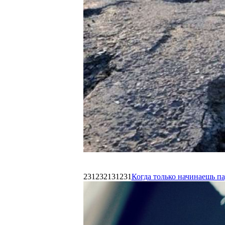
231232131231
Когда только начинаешь п