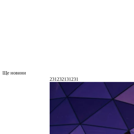
Ще новини
231232131231