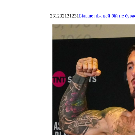
231232131231
Більше ніж цей бій не був