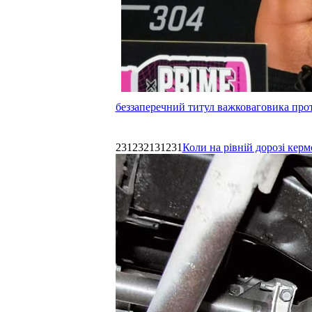
беззаперечний титул важковаговика прот
231232131231
Коли на рівній дорозі керм