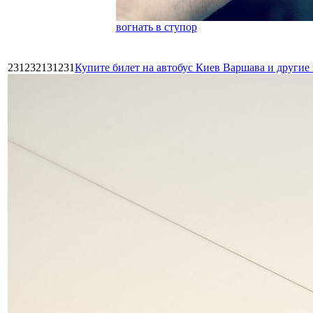
вогнать в ступор
231232131231
Купите билет на автобус Киев Варшава и други