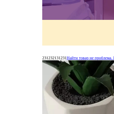
231232131231
Найти товар не проблема. 