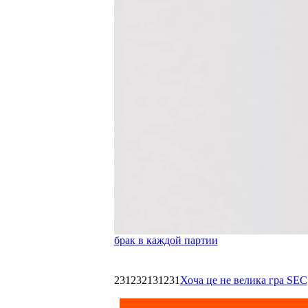
брак в каждой партии
231232131231
Хоча це не велика гра SEC,