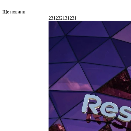
Ще новини
231232131231