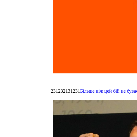
231232131231
Більше ніж цей бій не був