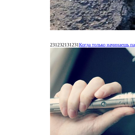
231232131231
Когда только начинаешь п