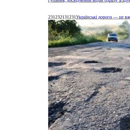
гупання, досвідчений водій одразу згаду
231232131231
Українські дороги — це в