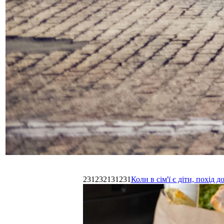
231232131231
Коли в сім'ї є діти, похі