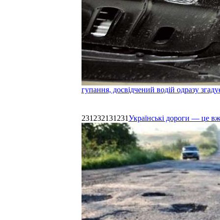
гупання, досвідчений водій одразу згаду
231232131231
Українські дороги — це в