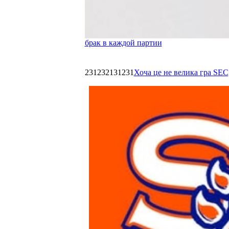
брак в каждой партии
231232131231
Хоча це не велика гра SEC,