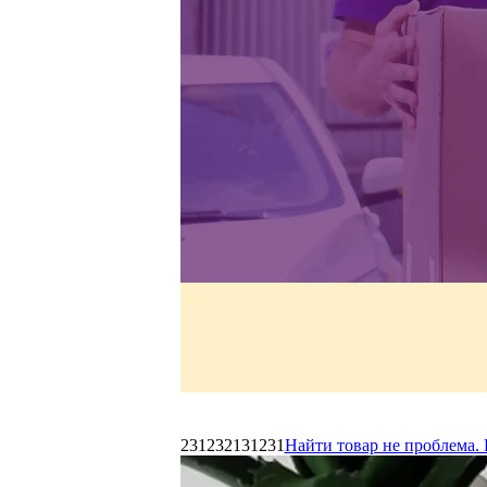
231232131231
Найти товар не проблема. 