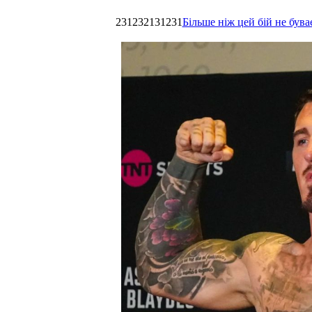
231232131231
Більше ніж цей бій не був