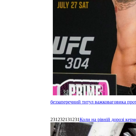
беззаперечний титул важковаговика прот
231232131231
Коли на рівній дорозі керм