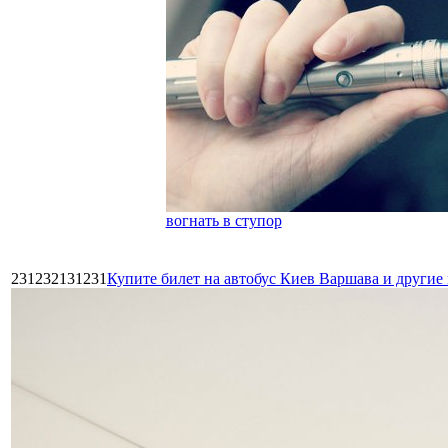
вогнать в ступор
231232131231
Купите билет на автобус Киев Варшава и други