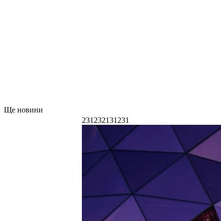
Ще новини
231232131231