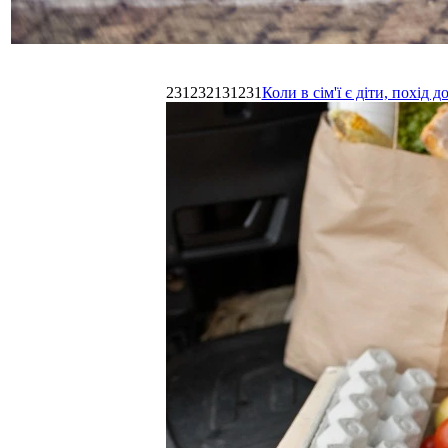
231232131231
Коли в сім'ї є діти, похі