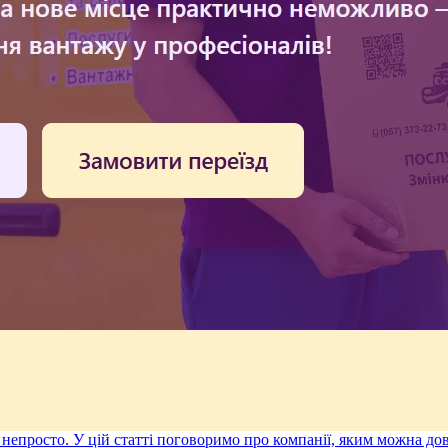
є непросто. У цій статті поговоримо про компанії, яким можна д