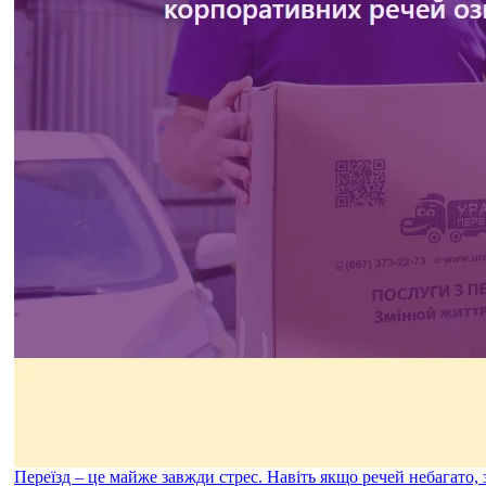
Переїзд – це майже завжди стрес. Навіть якщо речей небагато,