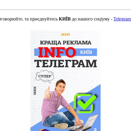
бговорюйте, та приєднуйтесь
КИЇВ
до нашого соціуму -
Telegram