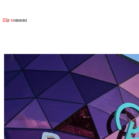
Щ
е
н
овини