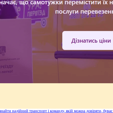
 знайти надійний транспорт і команду, якій можна довіряти, бува