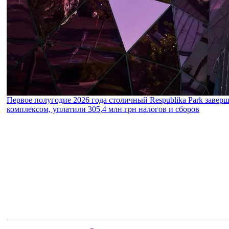
Первое полугодие 2026 года столичный Respublika Park завер
комплексом, уплатили 305,4 млн грн налогов и сборов