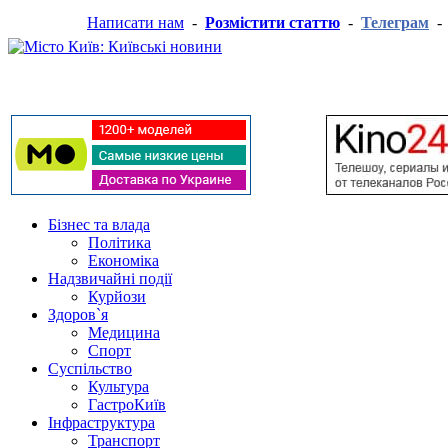
Написати нам
-
Розмістити статтю
-
Телеграм
Бізнес та влада
Політика
Економіка
Надзвичайні події
Курйози
Здоров`я
Медицина
Спорт
Суспільство
Культура
ГастроКиїв
Інфраструктура
Транспорт