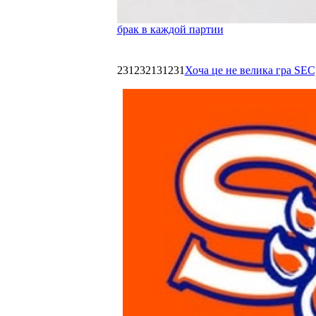
брак в каждой партии
231232131231
Хоча це не велика гра SEC,