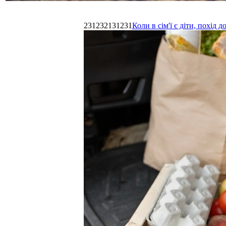
231232131231
Коли в сім'ї є діти, похі