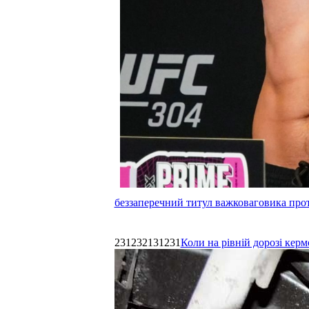
беззаперечний титул важковаговика прот
231232131231
Коли на рівній дорозі керм