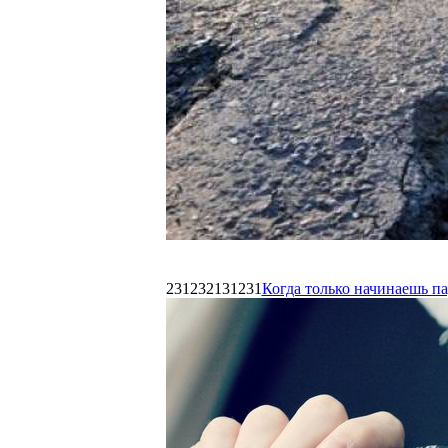
231232131231
Когда только начинаешь п