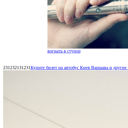
вогнать в ступор
231232131231
Купите билет на автобус Киев Варшава и други