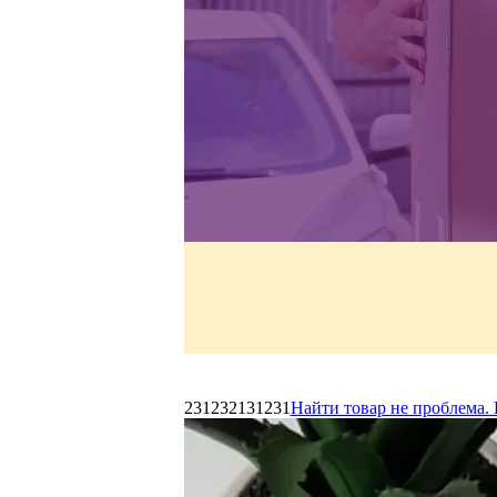
231232131231
Найти товар не проблема. 