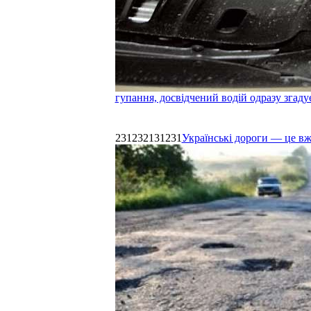
гупання, досвідчений водій одразу згаду
231232131231
Українські дороги — це в