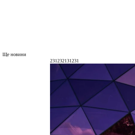
Ще новини
231232131231