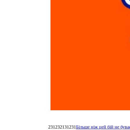
231232131231
Більше ніж цей бій не був