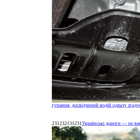
гупання, досвідчений водій одразу згаду
231232131231
Українські дороги — це в