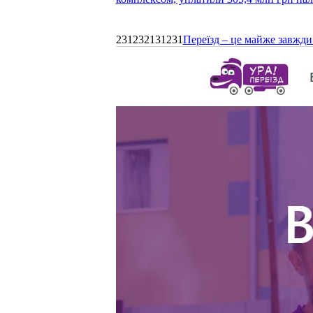
231232131231
Переїзд – це майже завжди 