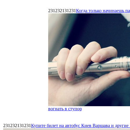
231232131231
Когда только начинаешь п
вогнать в ступор
231232131231
Купите билет на автобус Киев Варшава и други