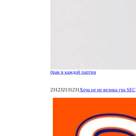
брак в каждой партии
231232131231
Хоча це не велика гра SEC,