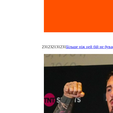
231232131231
Більше ніж цей бій не був