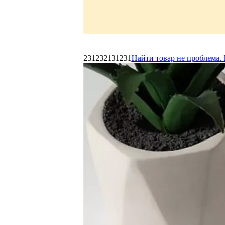
231232131231
Найти товар не проблема. 