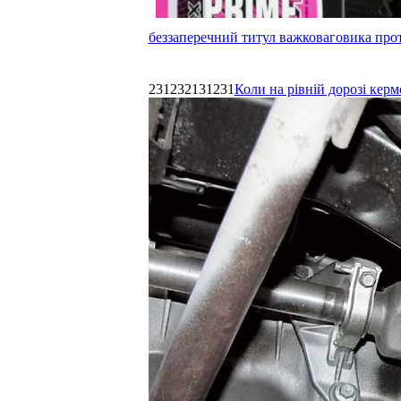
беззаперечний титул важковаговика прот
231232131231
Коли на рівній дорозі керм