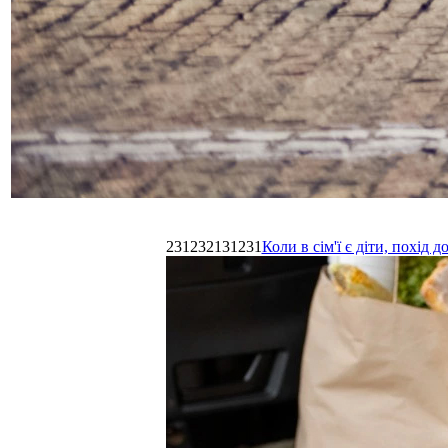
231232131231
Коли в сім'ї є діти, похі