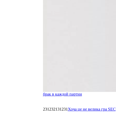
брак в каждой партии
231232131231
Хоча це не велика гра SEC,