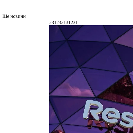
Ще новини
231232131231