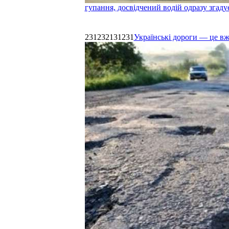
гупання, досвідчений водій одразу згаду
231232131231
Українські дороги — це в