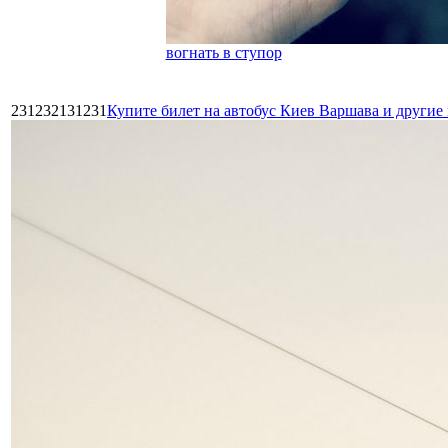
вогнать в ступор
231232131231
Купите билет на автобус Киев Варшава и други