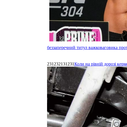
беззаперечний титул важковаговика прот
231232131231
Коли на рівній дорозі керм