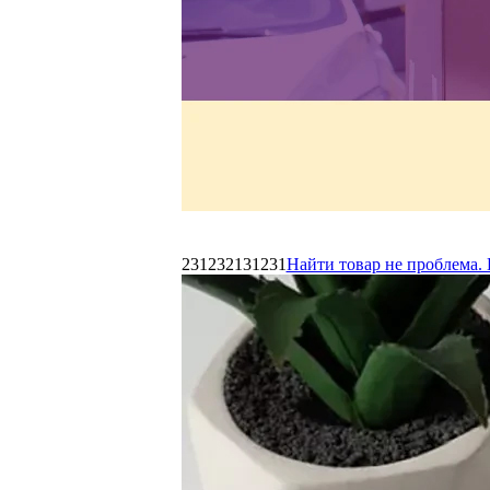
231232131231
Найти товар не проблема. 