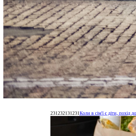
231232131231
Коли в сім'ї є діти, похі