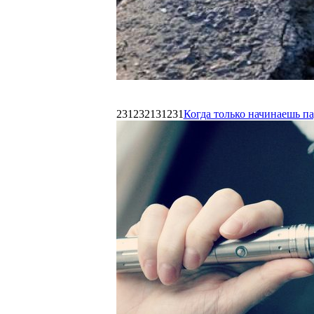
231232131231
Когда только начинаешь п