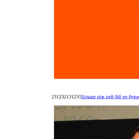
231232131231
Більше ніж цей бій не був