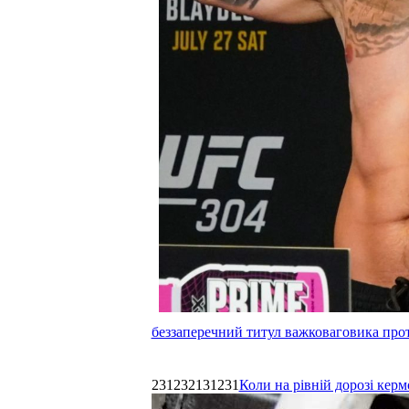
беззаперечний титул важковаговика прот
231232131231
Коли на рівній дорозі керм