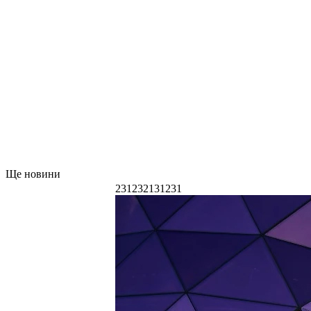
Ще новини
231232131231