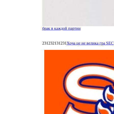
брак в каждой партии
231232131231
Хоча це не велика гра SEC,