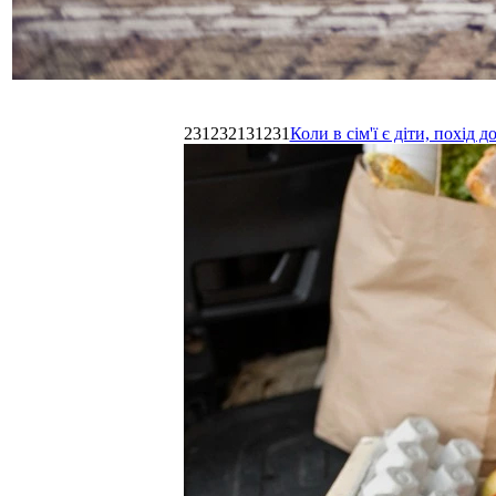
231232131231
Коли в сім'ї є діти, похі