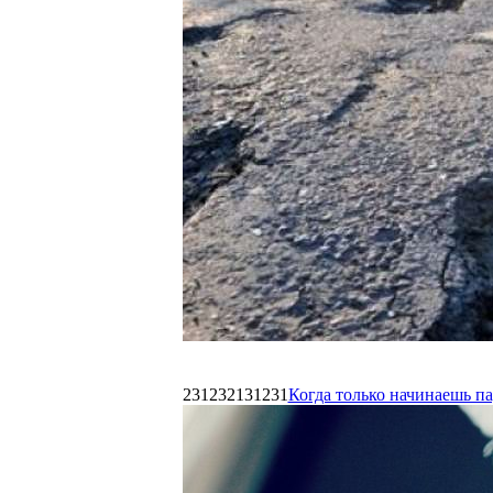
231232131231
Когда только начинаешь п