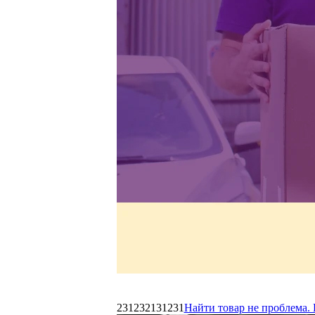
231232131231
Найти товар не проблема. 