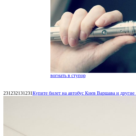
вогнать в ступор
231232131231
Купите билет на автобус Киев Варшава и други