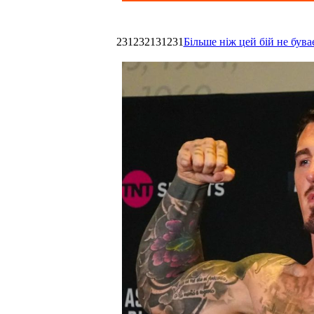
231232131231
Більше ніж цей бій не був