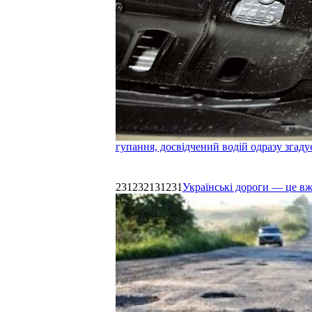
гупання, досвідчений водій одразу згаду
231232131231
Українські дороги — це в