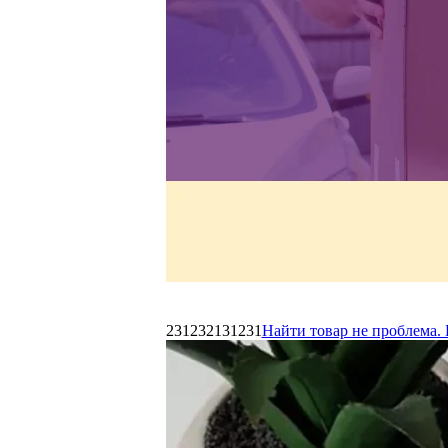
231232131231
Найти товар не проблема. 