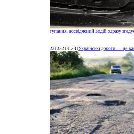
гупання, досвідчений водій одразу згаду
231232131231
Українські дороги — це в