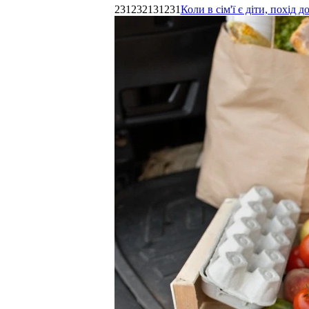
231232131231
Коли в сім'ї є діти, похі