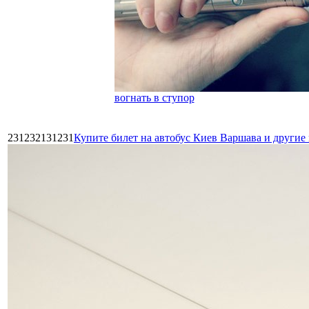
вогнать в ступор
231232131231
Купите билет на автобус Киев Варшава и други