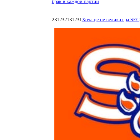
брак в каждой партии
231232131231
Хоча це не велика гра SEC,