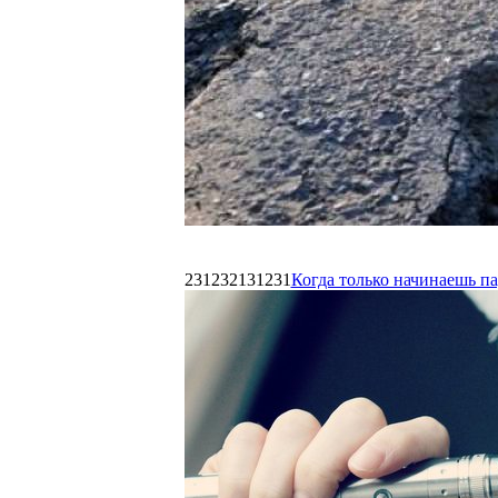
231232131231
Когда только начинаешь п