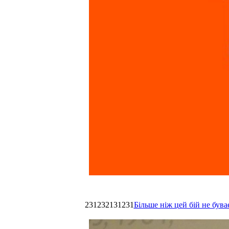
231232131231
Більше ніж цей бій не був