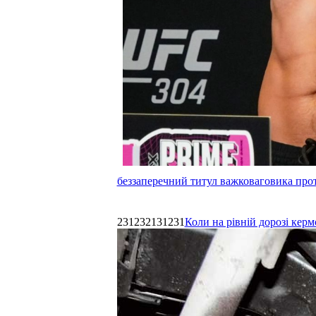
беззаперечний титул важковаговика прот
231232131231
Коли на рівній дорозі керм