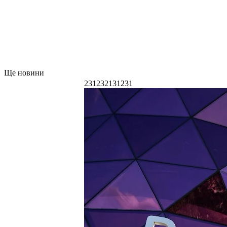
Ще новини
231232131231