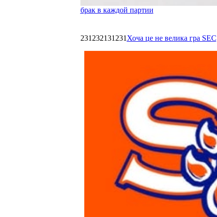
брак в каждой партии
231232131231
Хоча це не велика гра SEC,