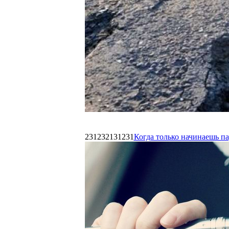
231232131231
Когда только начинаешь п