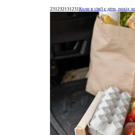
231232131231
Коли в сім'ї є діти, похі