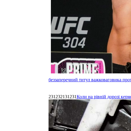
беззаперечний титул важковаговика прот
231232131231
Коли на рівній дорозі керм