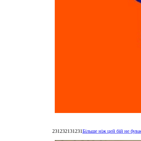
231232131231
Більше ніж цей бій не був