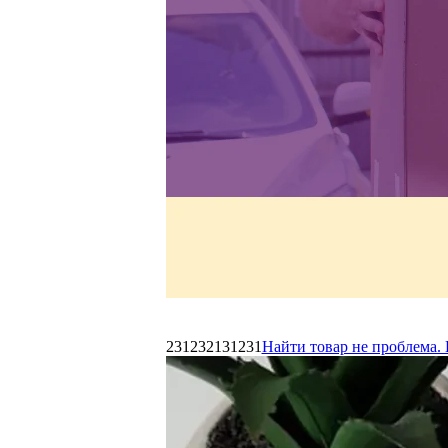
231232131231
Найти товар не проблема. 