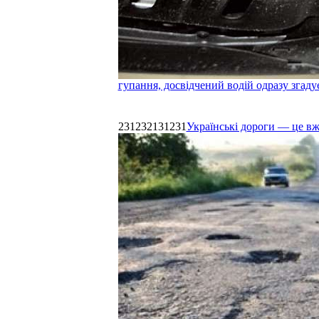
гупання, досвідчений водій одразу згаду
231232131231
Українські дороги — це в