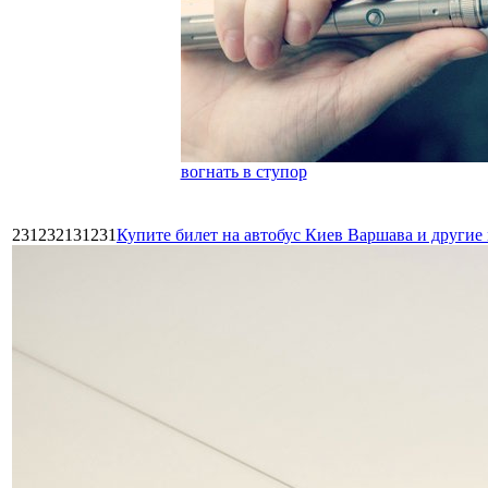
вогнать в ступор
231232131231
Купите билет на автобус Киев Варшава и други