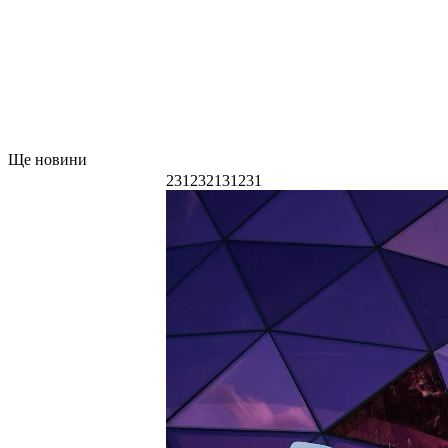
Ще новини
231232131231