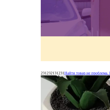
231232131231
Найти товар не проблема. 