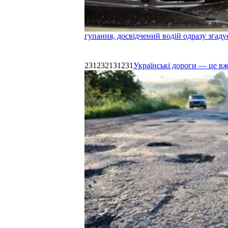
гупання, досвідчений водій одразу згаду
231232131231
Українські дороги — це в