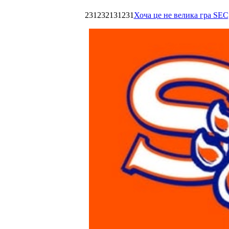
231232131231
Хоча це не велика гра SEC,