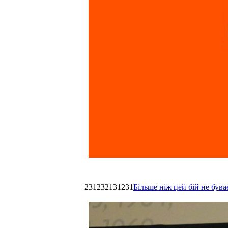
231232131231
Більше ніж цей бій не був