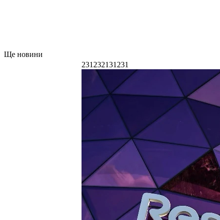
Ще новини
231232131231