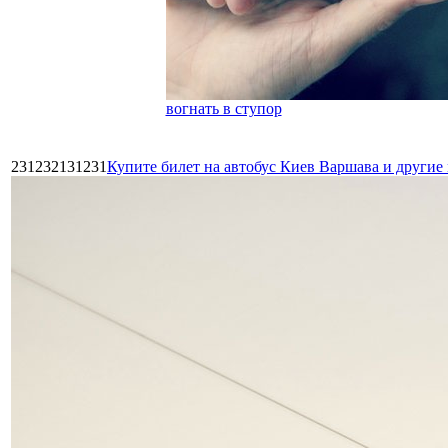
вогнать в ступор
231232131231
Купите билет на автобус Киев Варшава и други