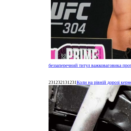
беззаперечний титул важковаговика прот
231232131231
Коли на рівній дорозі керм