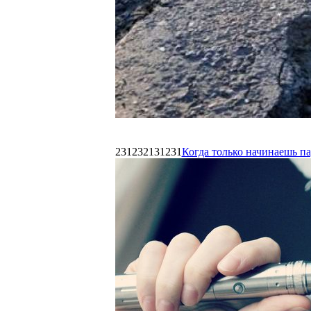
231232131231
Когда только начинаешь п