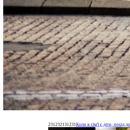
231232131231
Коли в сім'ї є діти, похі