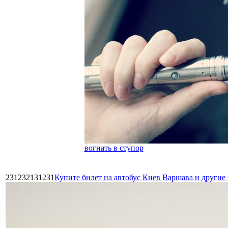
вогнать в ступор
231232131231
Купите билет на автобус Киев Варшава и други