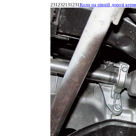
231232131231
Коли на рівній дорозі керм