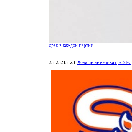
брак в каждой партии
231232131231
Хоча це не велика гра SEC,