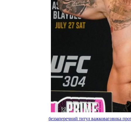
беззаперечний титул важковаговика прот