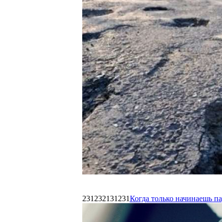
231232131231
Когда только начинаешь п