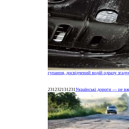
гупання, досвідчений водій одразу згаду
231232131231
Українські дороги — це в