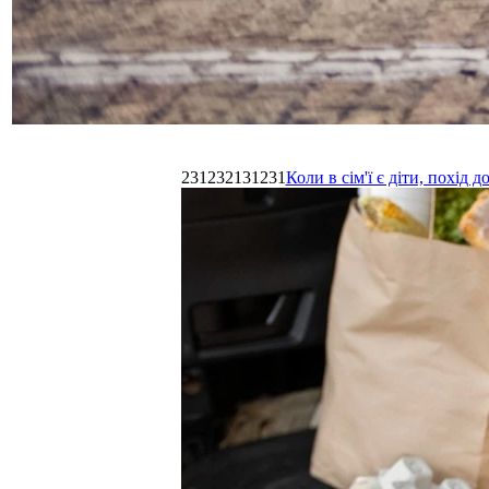
231232131231
Коли в сім'ї є діти, похі