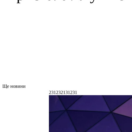
Ще новини
231232131231