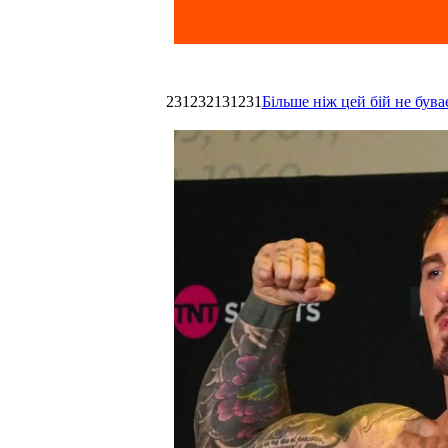
231232131231
Більше ніж цей бій не був