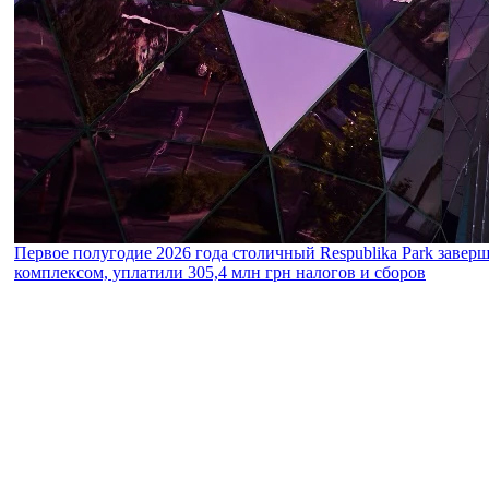
Первое полугодие 2026 года столичный Respublika Park завер
комплексом, уплатили 305,4 млн грн налогов и сборов