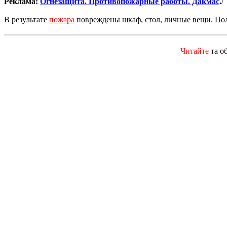
Реклама:
Огнезащита. Противопожарные работы. Дакмас
.
/
В результате
пожара
повреждены шкаф, стол, личные вещи. Пол
Читайте
та о