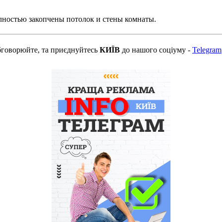
ностью закопчены потолок и стены комнаты.
бговорюйте, та приєднуйтесь
КИЇВ
до нашого соціуму -
Telegram