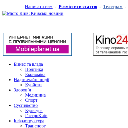
Написати нам
-
Розмістити статтю
-
Телеграм
Бізнес та влада
Політика
Економіка
Надзвичайні події
Курйози
Здоров`я
Медицина
Спорт
Суспільство
Культура
ГастроКиїв
Інфраструктура
Транспорт