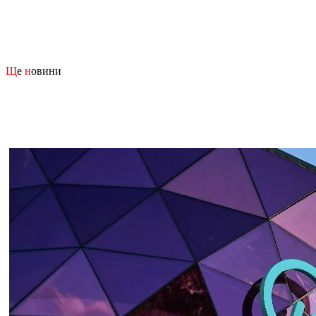
Щ
е
н
овини