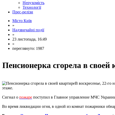
Нерухомість
Технології
Прес-релізи
Місто Київ
»
Надзвичайні події
»
23 листопада, 16:49
»
переглянуто: 1987
Пенсионерка сгорела в своей 
В воскресенье, 22-го 
этаже.
Сигнал о
пожаре
поступил в Главное управление МЧС Украины 
Во время ликвидации огня, в одной из комнат пожарники обна