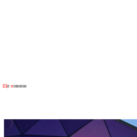
Щ
е
н
овини