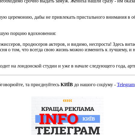
 необходимо срочно выдать замуж. Жениха нашли сразу - им оказ
бную церемонию, дабы не привлекать пристального внимания в 
рошую порцию вдохновения:
иссеров, продюсеров актеров, и видимо, неспроста! Здесь витает
ня о том, что всегда свою жизнь можно изменить к лучшему, и ни 
ит на лондонской студии и уже в начале следующего года, арти
бговорюйте, та приєднуйтесь
КИЇВ
до нашого соціуму -
Telegram