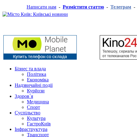
Написати нам
-
Розмістити статтю
-
Телеграм
Бізнес та влада
Політика
Економіка
Надзвичайні події
Курйози
Здоров`я
Медицина
Спорт
Суспільство
Культура
ГастроКиїв
Інфраструктура
Транспорт