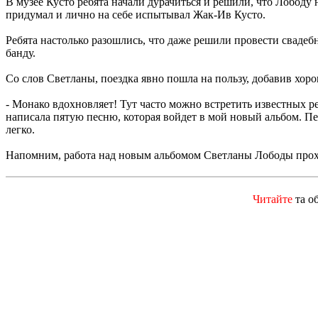
В музее Кусто ребята начали дурачиться и решили, что Лободу
придумал и лично на себе испытывал Жак-Ив Кусто.
Ребята настолько разошлись, что даже решили провести сваде
банду.
Со слов Светланы, поездка явно пошла на пользу, добавив хо
- Монако вдохновляет! Тут часто можно встретить известных реж
написала пятую песню, которая войдет в мой новый альбом. Пес
легко.
Напомним, работа над новым альбомом Светланы Лободы проход
Читайте
та о