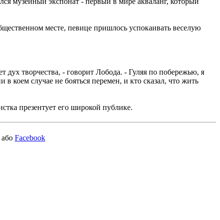
ался музейный экспонат - первый в мире акваланг, который
общественном месте, певице пришлось успокаивать веселую
 дух творчества, - говорит Лобода. - Гуляя по побережью, я
в коем случае не бояться перемен, и кто сказал, что жить
стка презентует его широкой публике.
або
Facebook