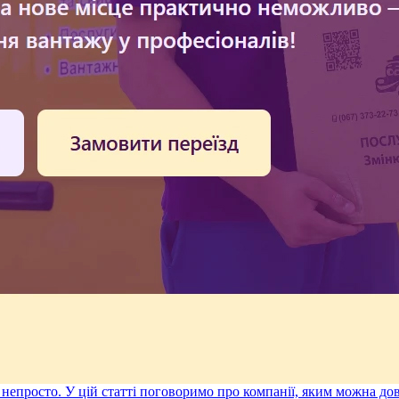
є непросто. У цій статті поговоримо про компанії, яким можна д