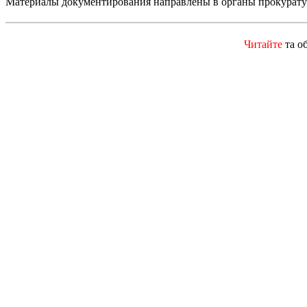
Материалы документирования направлены в органы прокуратур
Читайте
та о