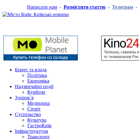
Написати нам
-
Розмістити статтю
-
Телеграм
Бізнес та влада
Політика
Економіка
Надзвичайні події
Курйози
Здоров`я
Медицина
Спорт
Суспільство
Культура
ГастроКиїв
Інфраструктура
Транспорт