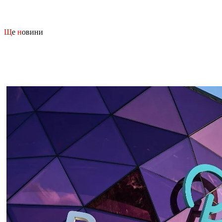
Щ
е
н
овини