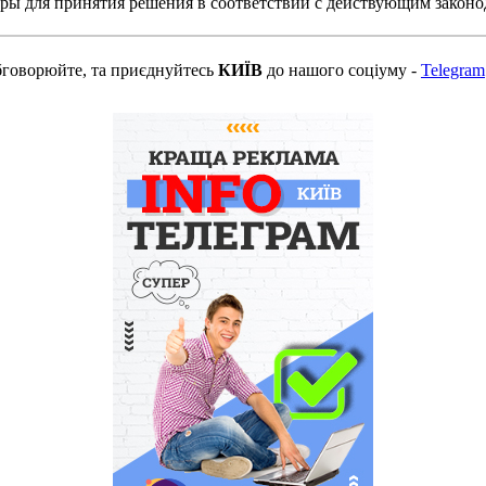
ы для принятия решения в соответствии с действующим законо
бговорюйте, та приєднуйтесь
КИЇВ
до нашого соціуму -
Telegram