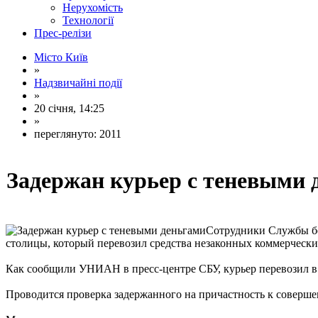
Нерухомість
Технології
Прес-релізи
Місто Київ
»
Надзвичайні події
»
20 січня, 14:25
»
переглянуто: 2011
Задержан курьер с теневыми 
Сотрудники Службы бе
столицы, который перевозил средства незаконных коммерческих
Как сообщили УНИАН в пресс-центре СБУ, курьер перевозил в
Проводится проверка задержанного на причастность к соверш