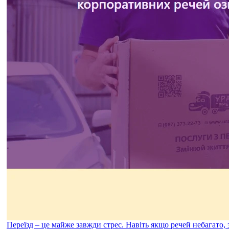
Переїзд – це майже завжди стрес. Навіть якщо речей небагато,