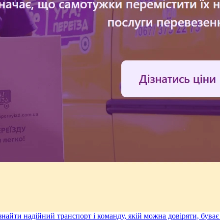
 знайти надійний транспорт і команду, якій можна довіряти, бува