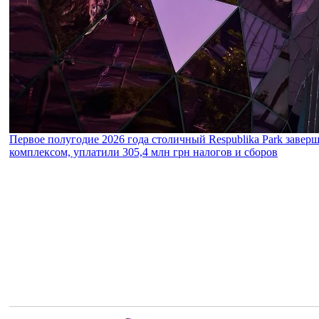
Первое полугодие 2026 года столичный Respublika Park завер
комплексом, уплатили 305,4 млн грн налогов и сборов