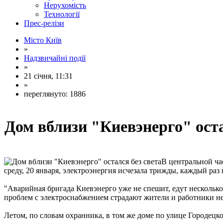
Нерухомість
Технології
Прес-релізи
Місто Київ
»
Надзвичайні події
»
21 січня, 11:31
»
переглянуто: 1886
Дом вблизи "Киевэнерго" оста
В центральной час
среду, 20 января, электроэнергия исчезала трижды, каждый раз 
"Аварийная бригада Киевэнерго уже не спешит, едут несколько 
проблем с электроснабжением страдают жители и работники нес
Летом, по словам охранника, в том же доме по улице Городец