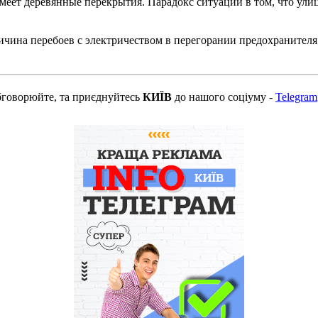
меет деревянные перекрытия. Парадокс ситуации в том, что улиц
ина перебоев с электричеством в перегорании предохранителя на
бговорюйте, та приєднуйтесь
КИЇВ
до нашого соціуму -
Telegram