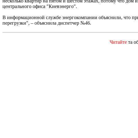
несколько квартир на пятом и шестом этажах, потому что дом и
центрального офиса "Киевэнерго".
В информационной службе энергокомпании объяснили, что прич
перегрузки", – объяснила диспетчер №46.
Читайте
та о