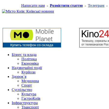
Написати нам
-
Розмістити статтю
-
Телеграм
Бізнес та влада
Політика
Економіка
Надзвичайні події
Курйози
Здоров`я
Медицина
Спорт
Суспільство
Культура
ГастроКиїв
Інфраструктура
Транспорт