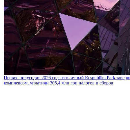
Первое полугодие 2026 года столичный Respublika Park завер
комплексом, уплатили 305,4 млн грн налогов и сборов