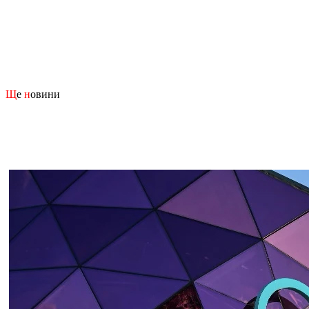
Щ
е
н
овини