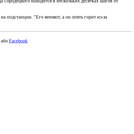
а Городецкого находится в нескольких десятках шагов от
 подстанции. "Его меняют, а он опять горит из-за
або
Facebook