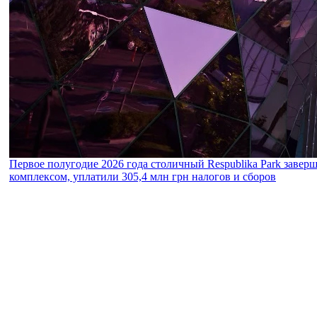
Первое полугодие 2026 года столичный Respublika Park завер
комплексом, уплатили 305,4 млн грн налогов и сборов