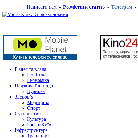
Написати нам
-
Розмістити статтю
-
Телеграм
Бізнес та влада
Політика
Економіка
Надзвичайні події
Курйози
Здоров`я
Медицина
Спорт
Суспільство
Культура
ГастроКиїв
Інфраструктура
Транспорт