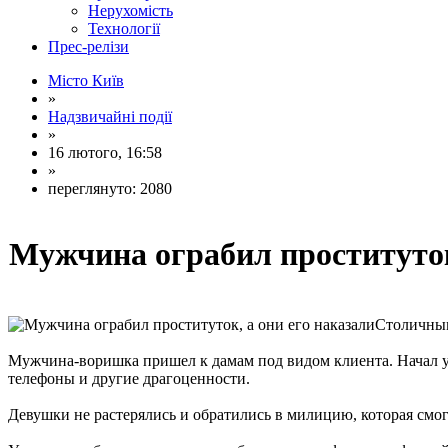
Нерухомість
Технології
Прес-релізи
Місто Київ
»
Надзвичайні події
»
16 лютого, 16:58
»
переглянуто: 2080
Мужчина ограбил проституток
Столичным
Мужчина-воришка пришел к дамам под видом клиента. Начал угр
телефоны и другие драгоценности.
Девушки не растерялись и обратились в милицию, которая смог