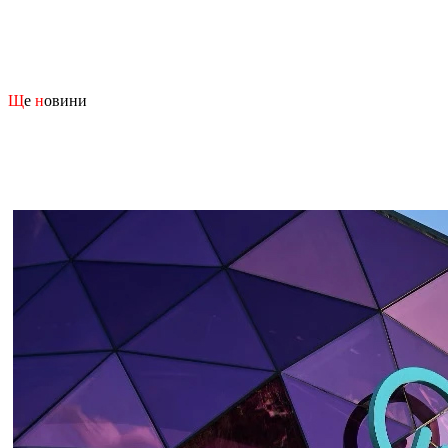
Щ
е
н
овини