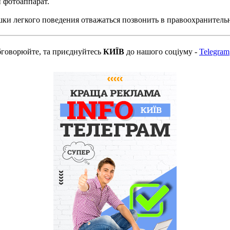
 фотоаппарат.
ки легкого поведения отважаться позвонить в правоохранитель
бговорюйте, та приєднуйтесь
КИЇВ
до нашого соціуму -
Telegram