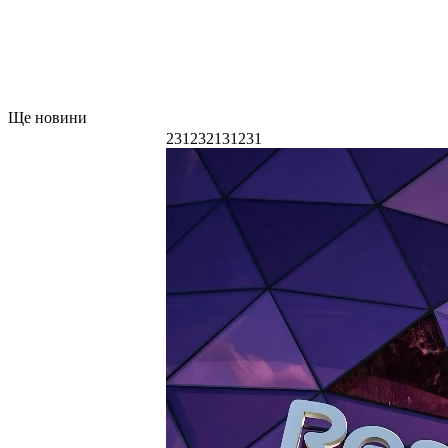
Ще новини
231232131231