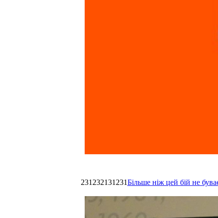
231232131231
Більше ніж цей бій не був