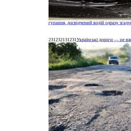
гупання, досвідчений водій одразу згаду
231232131231
Українські дороги — це в