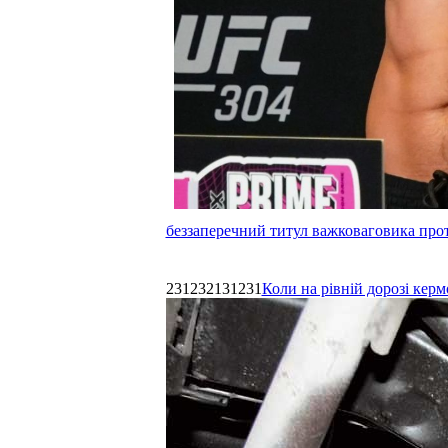
беззаперечний титул важковаговика прот
231232131231
Коли на рівній дорозі керм