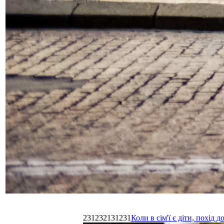
231232131231
Коли в сім'ї є діти, похі