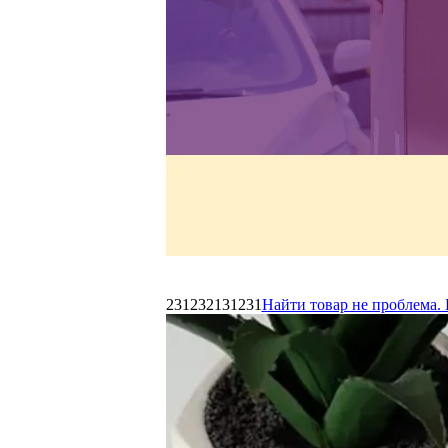
231232131231
Найти товар не проблема. 