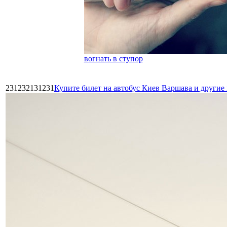
вогнать в ступор
231232131231
Купите билет на автобус Киев Варшава и други