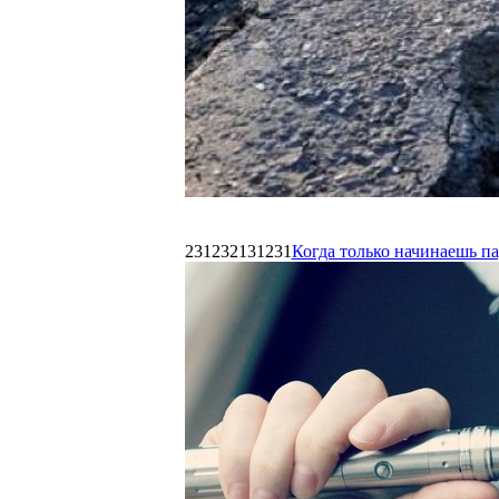
231232131231
Когда только начинаешь п