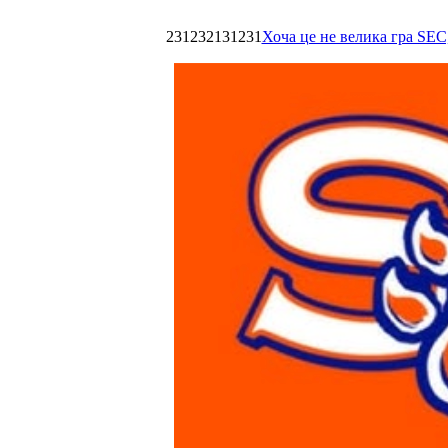
231232131231
Хоча це не велика гра SEC,