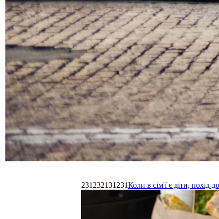
231232131231
Коли в сім'ї є діти, похі