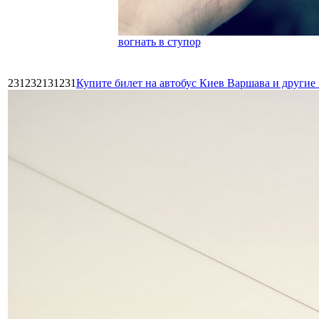
вогнать в ступор
231232131231
Купите билет на автобус Киев Варшава и други