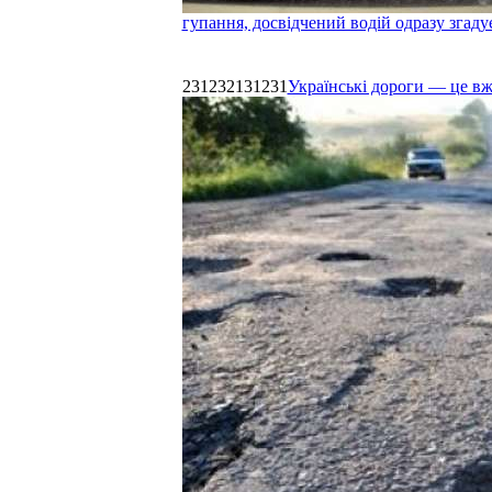
гупання, досвідчений водій одразу згаду
231232131231
Українські дороги — це в