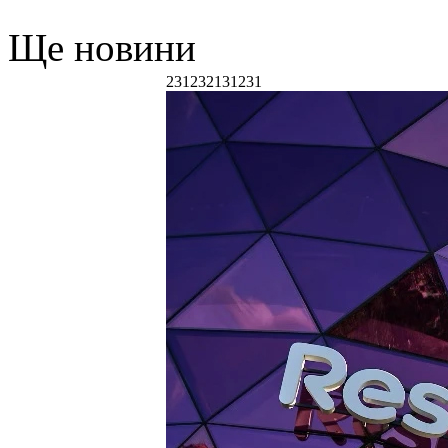
Ще новини
231232131231