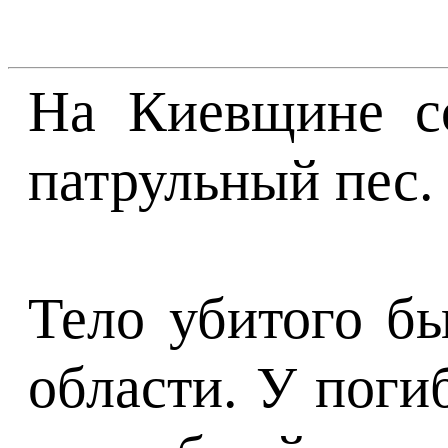
На Киевщине сс
патрульный пес.
Тело убитого б
области. У поги