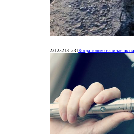
231232131231
Когда только начинаешь п