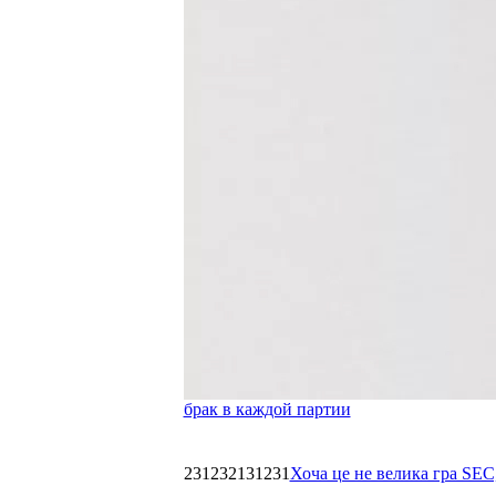
брак в каждой партии
231232131231
Хоча це не велика гра SEC,