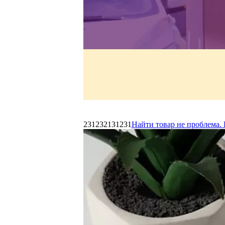
231232131231
Найти товар не проблема. 