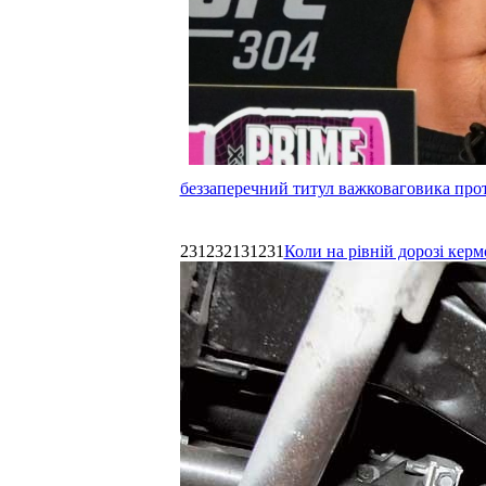
беззаперечний титул важковаговика прот
231232131231
Коли на рівній дорозі керм