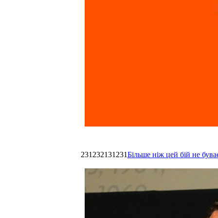
231232131231
Більше ніж цей бій не був