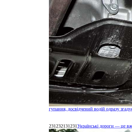
гупання, досвідчений водій одразу згаду
231232131231
Українські дороги — це в