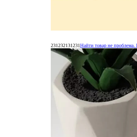
231232131231
Найти товар не проблема. 