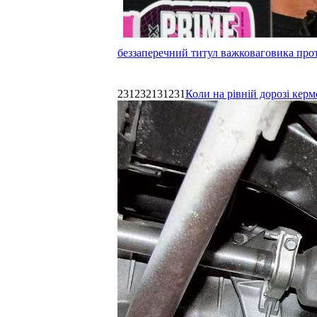
беззаперечний титул важковаговика прот
231232131231
Коли на рівній дорозі керм