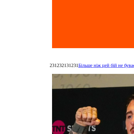
231232131231
Більше ніж цей бій не був