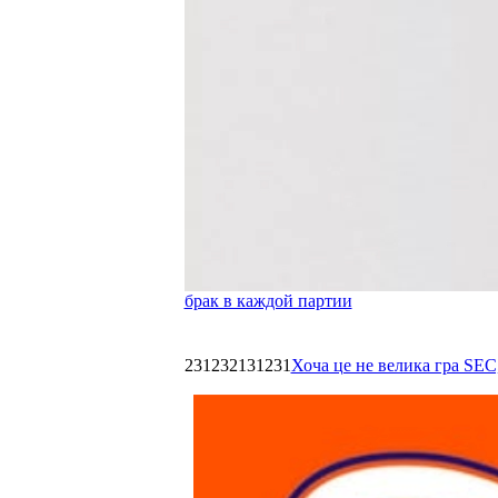
брак в каждой партии
231232131231
Хоча це не велика гра SEC,