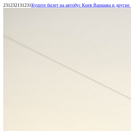
231232131231
Купите билет на автобус Киев Варшава и други