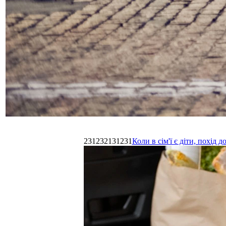
231232131231
Коли в сім'ї є діти, похі