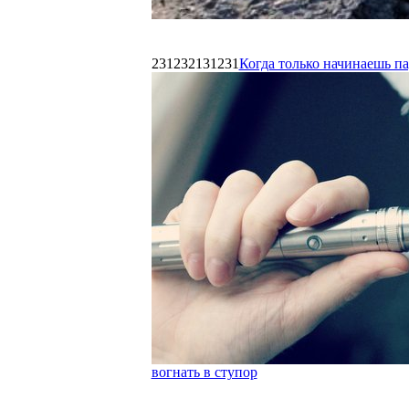
231232131231
Когда только начинаешь п
вогнать в ступор