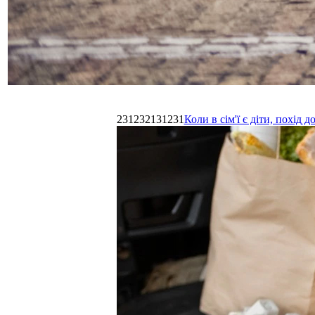
231232131231
Коли в сім'ї є діти, похі