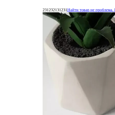
231232131231
Найти товар не проблема. 