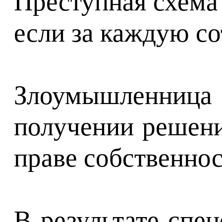
Преступная схема 
если за каждую со
Злоумышленница о
получении решени
праве собственнос
В результате спе