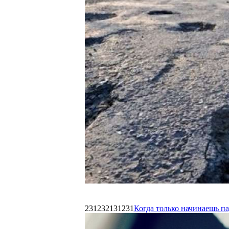
231232131231
Когда только начинаешь п