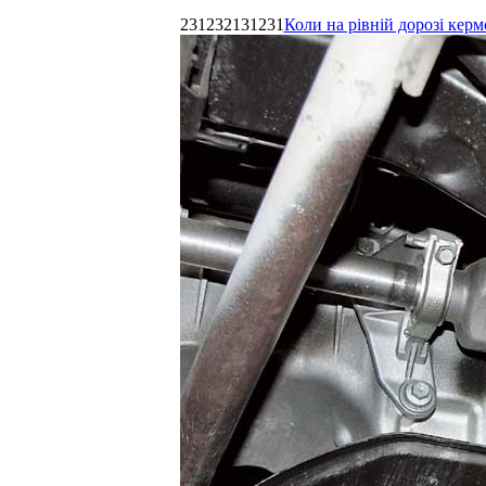
231232131231
Коли на рівній дорозі керм