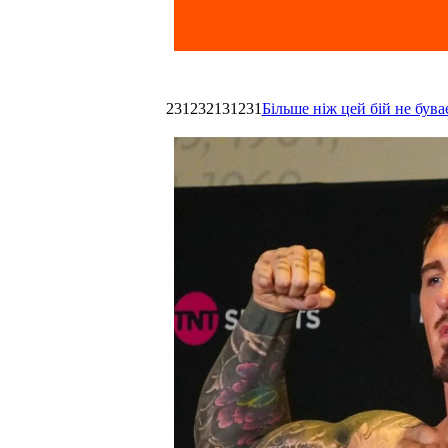
231232131231
Більше ніж цей бій не був