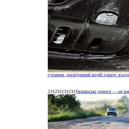
гупання, досвідчений водій одразу згаду
231232131231
Українські дороги — це в