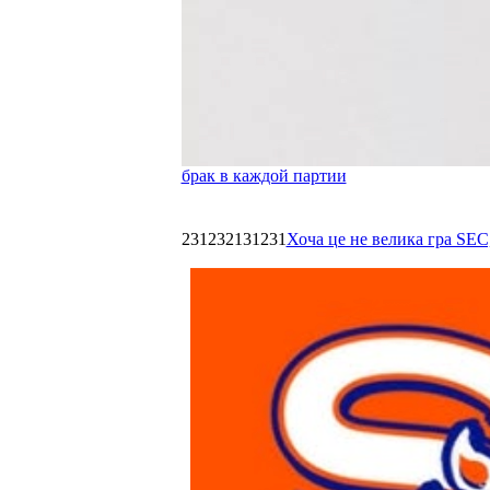
брак в каждой партии
231232131231
Хоча це не велика гра SEC,