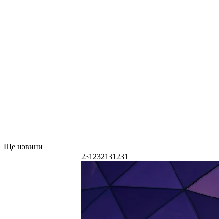
Ще новини
231232131231