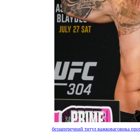
беззаперечний титул важковаговика прот