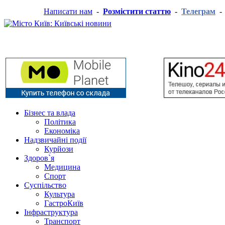
Написати нам
-
Розмістити статтю
-
Телеграм
Бізнес та влада
Політика
Економіка
Надзвичайні події
Курйози
Здоров`я
Медицина
Спорт
Суспільство
Культура
ГастроКиїв
Інфраструктура
Транспорт