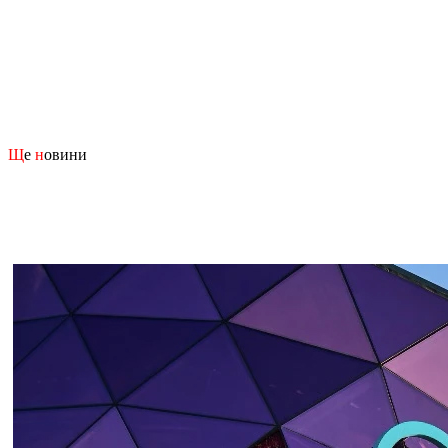
Щ
е
н
овини