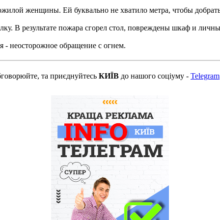
илой женщины. Ей буквально не хватило метра, чтобы добратьс
лку. В результате пожара сгорел стол, повреждены шкаф и личн
 - неосторожное обращение с огнем.
бговорюйте, та приєднуйтесь
КИЇВ
до нашого соціуму -
Telegram